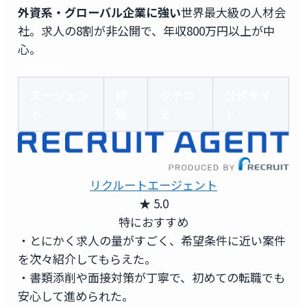
外資系・グローバル企業に強い
世界最大級の人材会
社。求人の8割が非公開で、年収800万円以上が中
心。
無料登録
エージェン
評
クチコ
公式サイ
ト
価
ミ
ト
リクルートエージェント
★ 5.0
特におすすめ
・とにかく求人の量がすごく、希望条件に近い案件
を次々紹介してもらえた。
・書類添削や面接対策が丁寧で、初めての転職でも
安心して進められた。