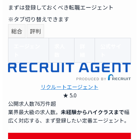
まずは登録しておくべき転職エージェント
※タブ切り替えできます
総合
評判
エージェン
求人
詳
公式サイ
ト
数
細
ト
リクルートエージェント
★ 5.0
公開求人数
76万件超
業界最大級の求人数。
未経験からハイクラスまで
幅
広く対応する、まず登録したい定番エージェント。
無料登録