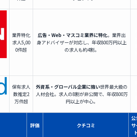
業界特化
広告・Web・マスコミ業界に特化
。業界出
求人
5,00
身アドバイザーが対応し、年収800万円以上
0件超
の求人も約4割。
保有求人
外資系・グローバル企業に強い
世界最大級の
数
推定2
人材会社。求人の8割が非公開で、年収800万
万件超
円以上が中心。
公
評価
クチコミ
サ