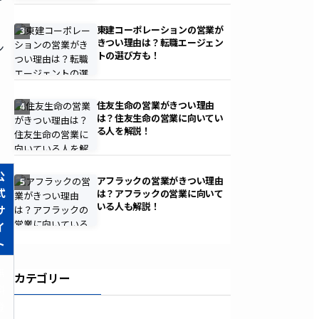
東建コーポレーションの営業が
3
きつい理由は？転職エージェン
ン
トの選び方も！
住友生命の営業がきつい理由
4
は？住友生命の営業に向いてい
る人を解説！
公
アフラックの営業がきつい理由
5
式
は？アフラックの営業に向いて
いる人も解説！
サ
イ
ト
無
カテゴリー
料
登