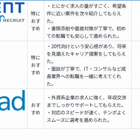
・とにかく求人の量がすごく、希望条
特に
件に近い案件を次々紹介してもらえ
無
おす
た。
登
すめ
・書類添削や面接対策が丁寧で、初め
ての転職でも安心して進められた。
・20代向けという安心感があり、将来
を見据えたキャリア提案をしてもらえ
特に
た。
無
おす
・面談が丁寧で、IT・コンサルなど成
登
すめ
長業界への転職を一緒に考えてくれ
た。
・外資系企業の求人に強く、年収交渉
おす
までしっかりサポートしてもらえた。
無
すめ
・対応のスピードが速く、テンポよく
登
スムーズに選考を進められた。