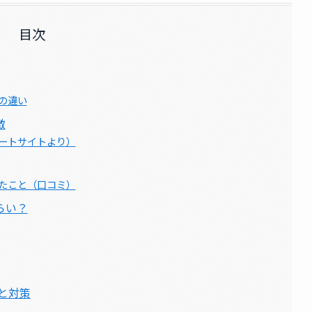
目次
の違い
徴
ートサイトより）
たこと（口コミ）
らい？
と対策