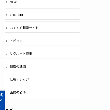
録
NEWS
YOUTUBE
無
おすすめ転職サイト
料
登
トピック
録
リクルート特集
無
転職の準備
料
登
転職ナレッジ
録
面接の心得
式
イ
ト