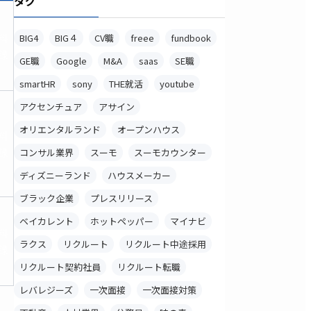
タグ
料
BIG4
BIG４
CV職
freee
fundbook
録
GE職
Google
M&A
saas
SE職
smartHR
sony
THE就活
youtube
アクセンチュア
アサイン
オリエンタルランド
オープンハウス
料
録
コンサル業界
スーモ
スーモカウンター
ディズニーランド
ハウスメーカー
ブラック企業
プレスリリース
ベイカレント
ホットペッパー
マイナビ
料
ラクス
リクルート
リクルート中途採用
録
リクルート契約社員
リクルート転職
レバレジーズ
一次面接
一次面接対策