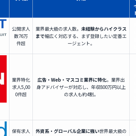
公開求人
業界最大級の求人数。
未経験からハイクラス
数
76万
まで
幅広く対応する、まず登録したい定番エ
件超
ージェント。
業界特化
広告・Web・マスコミ業界に特化
。業界出
求人
5,00
身アドバイザーが対応し、年収800万円以上
0件超
の求人も約4割。
保有求人
外資系・グローバル企業に強い
世界最大級の