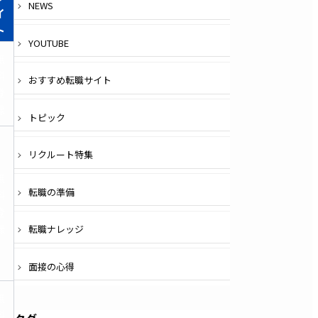
NEWS
イ
ト
YOUTUBE
無
料
おすすめ転職サイト
登
録
トピック
リクルート特集
無
転職の準備
料
登
録
転職ナレッジ
面接の心得
無
料