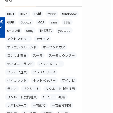
タグ
登
録
BIG4
BIG４
CV職
freee
fundbook
式
GE職
Google
M&A
saas
SE職
イ
smartHR
sony
THE就活
youtube
ト
アクセンチュア
アサイン
オリエンタルランド
オープンハウス
料
コンサル業界
スーモ
スーモカウンター
録
ディズニーランド
ハウスメーカー
ブラック企業
プレスリリース
ベイカレント
ホットペッパー
マイナビ
料
ラクス
リクルート
リクルート中途採用
録
リクルート契約社員
リクルート転職
レバレジーズ
一次面接
一次面接対策