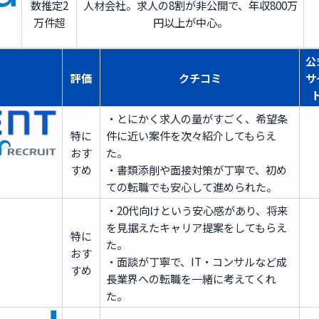
数
推定2
人材会社。求人の8割が非公開で、年収800万
万件超
円以上が中心。
公
評価
クチコミ
サ
・とにかく求人の量がすごく、希望条
特に
件に近い案件を次々紹介してもらえ
無
おす
た。
登
すめ
・書類添削や面接対策が丁寧で、初め
ての転職でも安心して進められた。
・20代向けという安心感があり、将来
を見据えたキャリア提案をしてもらえ
特に
た。
無
おす
・面談が丁寧で、IT・コンサルなど成
登
すめ
長業界への転職を一緒に考えてくれ
た。