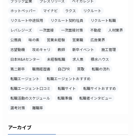
ブラック企業
プレスリリース
ベイカレント
ホットペッパー
マイナビ
ラクス
リクルート
リクルート中途採用
リクルート契約社員
リクルート転職
レバレジーズ
一次面接
一次面接対策
不動産
人材業界
公務員
味の素
営業未経験
営業職
広告業界
志望動機
攻めキャリ
教師
新卒イベント
施工管理
日本M&Aセンター
未経験転職
求人票
積水ハウス
第二新卒
職務経歴書
自己PR
買取
転職の流れ
転職エージェント
転職エージェントおすすめ
転職エージェント口コミ
転職サイト
転職サイトおすすめ
転職活動のスケジュール
転職準備
転職者インタビュー
選考対策
離職率
アーカイブ