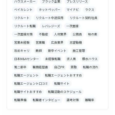
ハウスメーカー
ブラック企業
プレスリリース
ベイカレント
ホットペッパー
マイナビ
ラクス
リクルート
リクルート中途採用
リクルート契約社員
リクルート転職
レバレジーズ
一次面接
一次面接対策
不動産
人材業界
公務員
味の素
営業未経験
営業職
広告業界
志望動機
攻めキャリ
教師
新卒イベント
施工管理
日本M&Aセンター
未経験転職
求人票
積水ハウス
第二新卒
職務経歴書
自己PR
買取
転職の流れ
転職エージェント
転職エージェントおすすめ
転職エージェント口コミ
転職サイト
転職サイトおすすめ
転職活動のスケジュール
転職準備
転職者インタビュー
選考対策
離職率