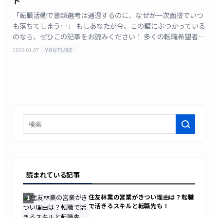
ド
「転職活動で書類選考は通過するのに、なぜか一次面接でいつ
も落ちてしまう…」 もしあなたが今、この壁にぶつかっている
のなら、ぜひこの記事をお読みください！ 多くの転職希望者
が、一次面接を「単なる情報交換の場」と捉えがちです
2026.01.07
YOUTUBE
[&hellip;]
検索
読まれている記事
住友林業の営業がきつい理由は？転職
1
で活きるスキルと転職先も！