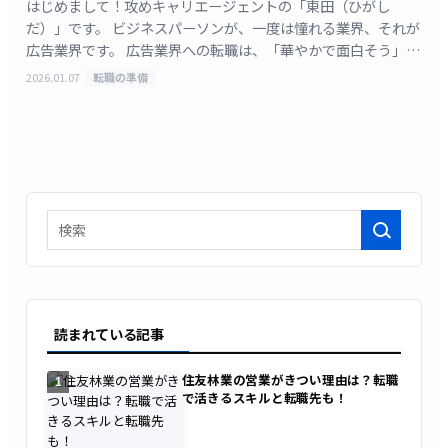
はじめまして！攻めキャリエージェントの「東田（ひがし
だ）」です。 ビジネスパーソンが、一度は憧れる業界、それが
広告業界です。 広告業界への転職は、「華やかで面白そう」
「年収が高い」というイメージを持つ一方で、「『きつい』
2026.01.07
転職の準備
[&hellip;]
検索
読まれている記事
住友林業の営業がきつい理由は？転職
1
で活きるスキルと転職先も！