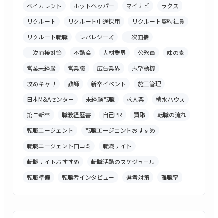
ベイカレント
ホットペッパー
マイナビ
ラクス
リクルート
リクルート中途採用
リクルート契約社員
リクルート転職
レバレジーズ
一次面接
一次面接対策
不動産
人材業界
公務員
味の素
営業未経験
営業職
広告業界
志望動機
攻めキャリ
教師
新卒イベント
施工管理
日本M&Aセンター
未経験転職
求人票
積水ハウス
第二新卒
職務経歴書
自己PR
買取
転職の流れ
転職エージェント
転職エージェントおすすめ
転職エージェント口コミ
転職サイト
転職サイトおすすめ
転職活動のスケジュール
転職準備
転職者インタビュー
選考対策
離職率