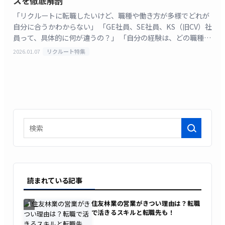
スを徹底解剖
「リクルートに転職したいけど、職種や働き方が多様でどれが
自分に合うかわからない」 「GE社員、SE社員、KS（旧CV）社
員って、具体的に何が違うの？」 「自分の経験は、どの職種で
活かせるんだろう？」 革新的なサービスを次 [&hellip;]
2026.01.07
リクルート特集
検索
読まれている記事
住友林業の営業がきつい理由は？転職
1
で活きるスキルと転職先も！