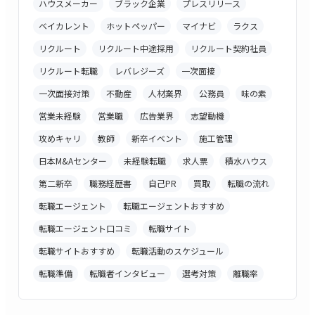
ハウスメーカー
ブラック企業
プレスリリース
ベイカレント
ホットペッパー
マイナビ
ラクス
リクルート
リクルート中途採用
リクルート契約社員
リクルート転職
レバレジーズ
一次面接
一次面接対策
不動産
人材業界
公務員
味の素
営業未経験
営業職
広告業界
志望動機
攻めキャリ
教師
新卒イベント
施工管理
日本M&Aセンター
未経験転職
求人票
積水ハウス
第二新卒
職務経歴書
自己PR
買取
転職の流れ
転職エージェント
転職エージェントおすすめ
転職エージェント口コミ
転職サイト
転職サイトおすすめ
転職活動のスケジュール
転職準備
転職者インタビュー
選考対策
離職率