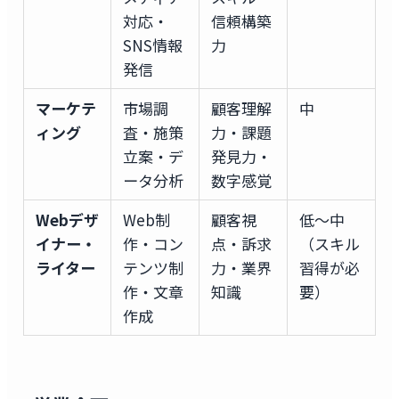
対応・
信頼構築
SNS情報
力
発信
マーケテ
市場調
顧客理解
中
ィング
査・施策
力・課題
立案・デ
発見力・
ータ分析
数字感覚
Webデザ
Web制
顧客視
低〜中
イナー・
作・コン
点・訴求
（スキル
ライター
テンツ制
力・業界
習得が必
作・文章
知識
要）
作成