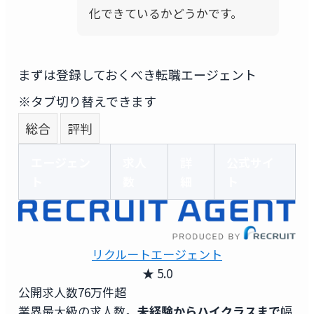
化できているかどうかです。
まずは登録しておくべき転職エージェント
※タブ切り替えできます
総合
評判
エージェン
求人
詳
公式サイ
ト
数
細
ト
リクルートエージェント
★ 5.0
公開求人数
76万件超
業界最大級の求人数。
未経験からハイクラスまで
幅