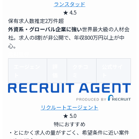
ランスタッド
★ 4.5
保有求人数
推定2万件超
外資系・グローバル企業に強い
世界最大級の人材会
社。求人の8割が非公開で、年収800万円以上が中
心。
無料登録
エージェン
評
クチコ
公式サイ
ト
価
ミ
ト
リクルートエージェント
★ 5.0
特におすすめ
・とにかく求人の量がすごく、希望条件に近い案件