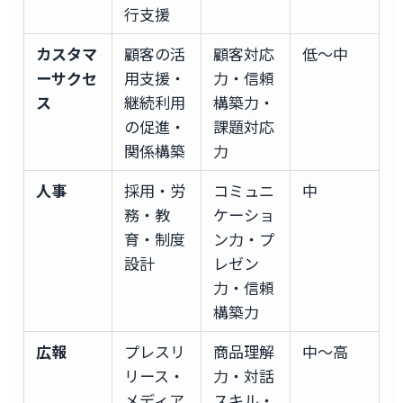
行支援
カスタマ
顧客の活
顧客対応
低〜中
ーサクセ
用支援・
力・信頼
ス
継続利用
構築力・
の促進・
課題対応
関係構築
力
人事
採用・労
コミュニ
中
務・教
ケーショ
育・制度
ン力・プ
設計
レゼン
力・信頼
構築力
広報
プレスリ
商品理解
中〜高
リース・
力・対話
メディア
スキル・