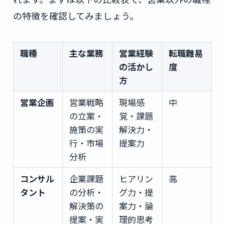
の特徴を確認してみましょう。
職種
主な業務
営業経験
転職難易
の活かし
度
方
営業企画
営業戦略
現場感
中
の立案・
覚・課題
施策の実
解決力・
行・市場
提案力
分析
コンサル
企業課題
ヒアリン
高
タント
の分析・
グ力・提
解決策の
案力・論
提案・実
理的思考