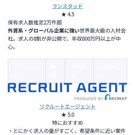
ランスタッド
★ 4.5
保有求人数
推定2万件超
外資系・グローバル企業に強い
世界最大級の人材会
社。求人の8割が非公開で、年収800万円以上が中
心。
無料登録
エージェン
評
クチコ
公式サイ
ト
価
ミ
ト
リクルートエージェント
★ 5.0
特におすすめ
・とにかく求人の量がすごく、希望条件に近い案件