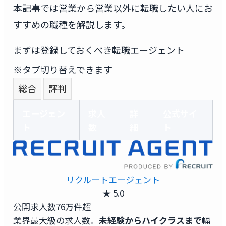
本記事では営業から営業以外に転職したい人にお
すすめの職種を解説します。
まずは登録しておくべき転職エージェント
※タブ切り替えできます
総合
評判
エージェン
求人
詳
公式サイ
ト
数
細
ト
リクルートエージェント
★ 5.0
公開求人数
76万件超
業界最大級の求人数。
未経験からハイクラスまで
幅