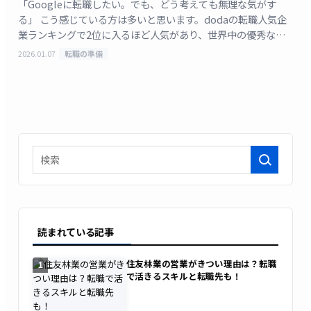
「Googleに転職したい。でも、どう考えても無理な気がす
る」 こう感じている方は多いと思います。dodaの転職人気企
業ランキングで2位に入るほど人気があり、世界中の優秀な人
材が応募するGoogleへの転職は、確かに簡単 [&hellip;]
2026.01.07
転職の準備
検索
読まれている記事
住友林業の営業がきつい理由は？転職
1
で活きるスキルと転職先も！