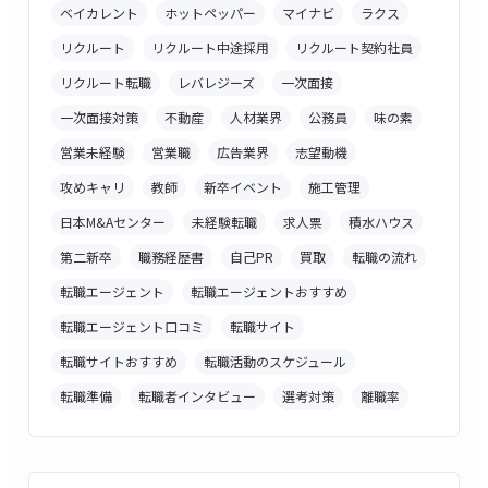
ベイカレント
ホットペッパー
マイナビ
ラクス
リクルート
リクルート中途採用
リクルート契約社員
リクルート転職
レバレジーズ
一次面接
一次面接対策
不動産
人材業界
公務員
味の素
営業未経験
営業職
広告業界
志望動機
攻めキャリ
教師
新卒イベント
施工管理
日本M&Aセンター
未経験転職
求人票
積水ハウス
第二新卒
職務経歴書
自己PR
買取
転職の流れ
転職エージェント
転職エージェントおすすめ
転職エージェント口コミ
転職サイト
転職サイトおすすめ
転職活動のスケジュール
転職準備
転職者インタビュー
選考対策
離職率