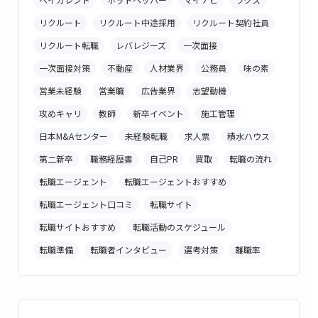
リクルート
リクルート中途採用
リクルート契約社員
リクルート転職
レバレジーズ
一次面接
一次面接対策
不動産
人材業界
公務員
味の素
営業未経験
営業職
広告業界
志望動機
攻めキャリ
教師
新卒イベント
施工管理
日本M&Aセンター
未経験転職
求人票
積水ハウス
第二新卒
職務経歴書
自己PR
買取
転職の流れ
転職エージェント
転職エージェントおすすめ
転職エージェント口コミ
転職サイト
転職サイトおすすめ
転職活動のスケジュール
転職準備
転職者インタビュー
選考対策
離職率