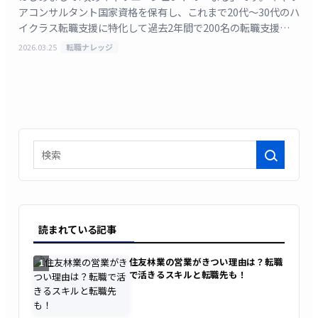
アコンサルタント国家資格を保有し、これまで20代〜30代のハ
イクラス転職支援に特化して過去2年間で200名の転職支援を行
い、うち87%が希望企業への内定を獲得して [&hellip;]
2026.03.25
転職ナレッジ
検索
読まれている記事
住友林業の営業がきつい理由は？転職
1
で活きるスキルと転職先も！