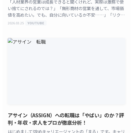
「人材業界の営業は成長できると聞くけれど、実際は激務で使
い捨てにされるのでは？」「無形商材の営業を通して、市場価
値を高めたい。でも、自分に向いているか不安……」「リクル
ートやマイナビに転職したら、本当にキャリアアップでき
2026.03.25
YOUTUBE
[&hellip;]
アサイン（ASSIGN）への転職は「やばい」のか？評
判・年収・求人をプロが徹底分析！
はじめまして!攻めキャリエージェントの「まる」です。キャリ