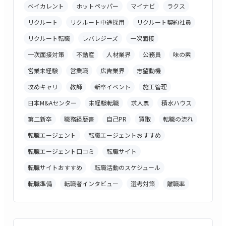
ベイカレント
ホットペッパー
マイナビ
ラクス
リクルート
リクルート中途採用
リクルート契約社員
リクルート転職
レバレジーズ
一次面接
一次面接対策
不動産
人材業界
公務員
味の素
営業未経験
営業職
広告業界
志望動機
攻めキャリ
教師
新卒イベント
施工管理
日本M&Aセンター
未経験転職
求人票
積水ハウス
第二新卒
職務経歴書
自己PR
買取
転職の流れ
転職エージェント
転職エージェントおすすめ
転職エージェント口コミ
転職サイト
転職サイトおすすめ
転職活動のスケジュール
転職準備
転職者インタビュー
選考対策
離職率