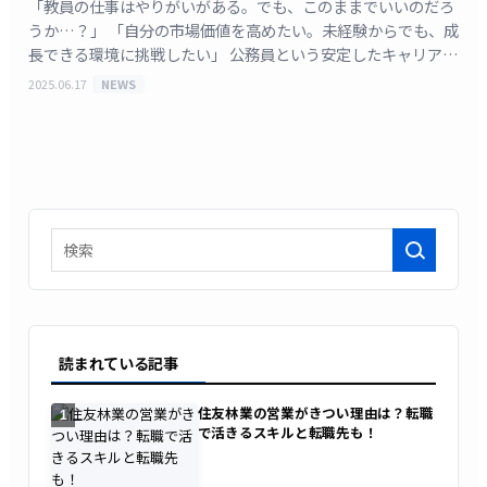
「教員の仕事はやりがいがある。でも、このままでいいのだろ
うか…？」 「自分の市場価値を高めたい。未経験からでも、成
長できる環境に挑戦したい」 公務員という安定したキャリアを
持つ教員の方々から、私たち「攻めキャリエージェン
2025.06.17
NEWS
[&hellip;]
検索
読まれている記事
住友林業の営業がきつい理由は？転職
1
で活きるスキルと転職先も！