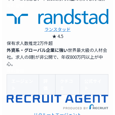
無料登録
ランスタッド
★ 4.5
保有求人数
推定2万件超
外資系・グローバル企業に強い
世界最大級の人材会
社。求人の8割が非公開で、年収800万円以上が中
心。
無料登録
エージェン
評
クチコ
公式サイ
ト
価
ミ
ト
リクルートエージェント