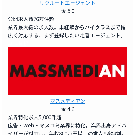
リクルートエージェント
★ 5.0
公開求人数
76万件超
業界最大級の求人数。
未経験からハイクラスまで
幅
広く対応する、まず登録したい定番エージェント。
無料登録
マスメディアン
★ 4.6
業界特化求人
5,000件超
広告・Web・マスコミ業界に特化
。業界出身アドバ
イザーが対応し、年収800万円以上の求人も約4割。