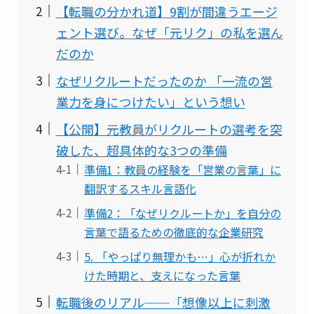
【転職の分かれ道】9割が間違うエージ
ェント選び。なぜ「元リク」の私を選ん
だのか
なぜリクルートだったのか 「一流の営
業力を身につけたい」という想い
【公開】元教員がリクルートの選考を突
破した、超具体的な3つの準備
準備1：教員の経験を「営業の言葉」に
翻訳するスキル言語化
準備2：「なぜリクルートか」を自分の
言葉で語るための徹底的な企業研究
5. 「やっぱり無理かも…」心が折れか
けた時期と、支えになった言葉
転職後のリアル──「想像以上に刺激