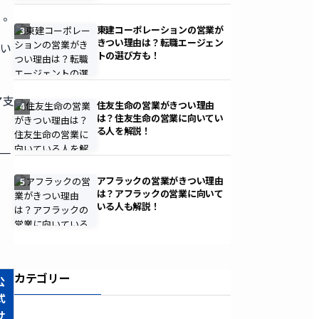
）
。
東建コーポレーションの営業が
3
きつい理由は？転職エージェン
とい
トの選び方も！
ア支
住友生命の営業がきつい理由
4
は？住友生命の営業に向いてい
る人を解説！
一
アフラックの営業がきつい理由
5
は？アフラックの営業に向いて
いる人も解説！
カテゴリー
公
式
サ