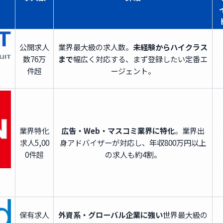
公開求人
業界最大級の求人数。
未経験からハイクラス
数
76万
まで
幅広く対応する、まず登録したい定番エ
件超
ージェント。
業界特化
広告・Web・マスコミ業界に特化
。業界出
求人
5,00
身アドバイザーが対応し、年収800万円以上
0件超
の求人も約4割。
保有求人
外資系・グローバル企業に強い
世界最大級の