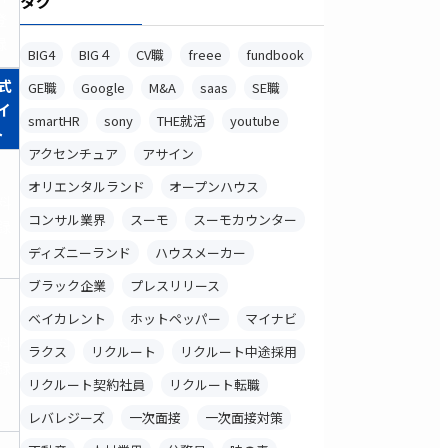
タグ
登
録
BIG4
BIG４
CV職
freee
fundbook
式
GE職
Google
M&A
saas
SE職
イ
smartHR
sony
THE就活
youtube
ト
アクセンチュア
アサイン
オリエンタルランド
オープンハウス
料
コンサル業界
スーモ
スーモカウンター
録
ディズニーランド
ハウスメーカー
ブラック企業
プレスリリース
ベイカレント
ホットペッパー
マイナビ
料
ラクス
リクルート
リクルート中途採用
録
リクルート契約社員
リクルート転職
レバレジーズ
一次面接
一次面接対策