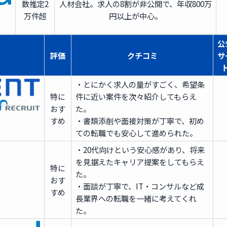
数
推定2
人材会社。求人の8割が非公開で、年収800万
万件超
円以上が中心。
公
評価
クチコミ
サ
・とにかく求人の量がすごく、希望条
特に
件に近い案件を次々紹介してもらえ
無
おす
た。
登
すめ
・書類添削や面接対策が丁寧で、初め
ての転職でも安心して進められた。
・20代向けという安心感があり、将来
を見据えたキャリア提案をしてもらえ
特に
た。
無
おす
・面談が丁寧で、IT・コンサルなど成
登
すめ
長業界への転職を一緒に考えてくれ
た。