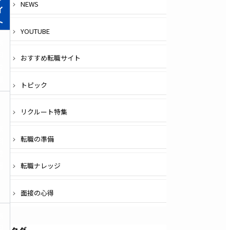
NEWS
イ
ト
YOUTUBE
無
料
おすすめ転職サイト
登
録
トピック
リクルート特集
無
転職の準備
料
登
録
転職ナレッジ
面接の心得
無
料