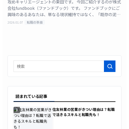
攻めキャリエージェントの東田です。 今回ご紹介するのが株式
会社fundbook（ファンドブック）です。 ファンドブックにご
興味のあるあなたは、単なる現状維持ではなく、「既存の泥臭
いM&A営業だけでなく、テクノロジ [&hellip;]
2026.01.07
転職の準備
検索
読まれている記事
住友林業の営業がきつい理由は？転職
1
で活きるスキルと転職先も！