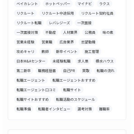
ベイカレント
ホットペッパー
マイナビ
ラクス
リクルート
リクルート中途採用
リクルート契約社員
リクルート転職
レバレジーズ
一次面接
一次面接対策
不動産
人材業界
公務員
味の素
営業未経験
営業職
広告業界
志望動機
攻めキャリ
教師
新卒イベント
施工管理
日本M&Aセンター
未経験転職
求人票
積水ハウス
第二新卒
職務経歴書
自己PR
買取
転職の流れ
転職エージェント
転職エージェントおすすめ
転職エージェント口コミ
転職サイト
転職サイトおすすめ
転職活動のスケジュール
転職準備
転職者インタビュー
選考対策
離職率