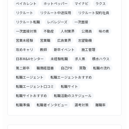
ベイカレント
ホットペッパー
マイナビ
ラクス
リクルート
リクルート中途採用
リクルート契約社員
リクルート転職
レバレジーズ
一次面接
一次面接対策
不動産
人材業界
公務員
味の素
営業未経験
営業職
広告業界
志望動機
攻めキャリ
教師
新卒イベント
施工管理
日本M&Aセンター
未経験転職
求人票
積水ハウス
第二新卒
職務経歴書
自己PR
買取
転職の流れ
転職エージェント
転職エージェントおすすめ
転職エージェント口コミ
転職サイト
転職サイトおすすめ
転職活動のスケジュール
転職準備
転職者インタビュー
選考対策
離職率