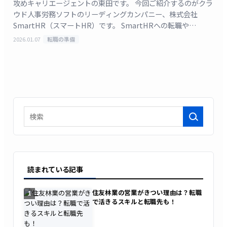
攻めキャリエージェントの東田です。 今回ご紹介するのがクラ
ウド人事労務ソフトのリーディングカンパニー、株式会社
SmartHR（スマートHR）です。 SmartHRへの転職や
SmartHRの年収で検索しているあなたは、「平 [&hellip;]
2026.01.07
転職の準備
検索
読まれている記事
住友林業の営業がきつい理由は？転職
1
で活きるスキルと転職先も！