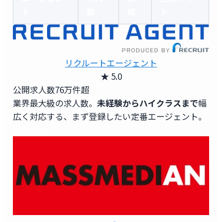
ト
数
細
ト
リクルートエージェント
★ 5.0
公開求人数
76万件超
業界最大級の求人数。
未経験からハイクラスまで
幅
広く対応する、まず登録したい定番エージェント。
無料登録