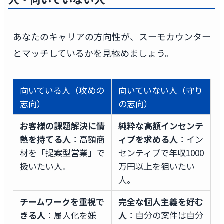
あなたのキャリアの方向性が、スーモカウンター
とマッチしているかを見極めましょう。
向いている人（攻めの
向いていない人（守り
志向）
の志向）
お客様の課題解決に情
純粋な高額インセンテ
熱を持てる人
：高額商
ィブを求める人
：イン
材を「提案型営業」で
センティブで年収1000
扱いたい人。
万円以上を狙いたい
人。
チームワークを重視で
完全な個人主義を好む
きる人
：属人化を嫌
人
：自分の案件は自分