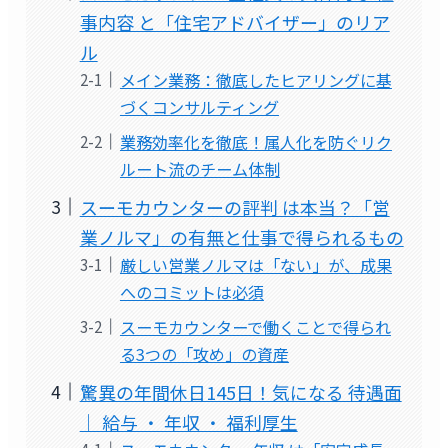
事内容 と「住宅アドバイザー」のリア
ル
メイン業務：徹底したヒアリングに基
づくコンサルティング
業務効率化を徹底！属人化を防ぐリク
ルート流のチーム体制
スーモカウンターの評判 は本当？「営
業ノルマ」の有無と仕事で得られるもの
厳しい営業ノルマは「ない」が、成果
へのコミットは必須
スーモカウンターで働くことで得られ
る3つの「攻め」の資産
驚異の年間休日145日！気になる 待遇面
｜ 給与 ・ 年収 ・ 福利厚生