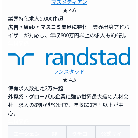
マスメディアン
★ 4.6
業界特化求人
5,000件超
広告・Web・マスコミ業界に特化
。業界出身アドバ
イザーが対応し、年収800万円以上の求人も約4割。
無料登録
ランスタッド
★ 4.5
保有求人数
推定2万件超
外資系・グローバル企業に強い
世界最大級の人材会
社。求人の8割が非公開で、年収800万円以上が中
心。
無料登録
エージェン
評
クチコ
公式サイ