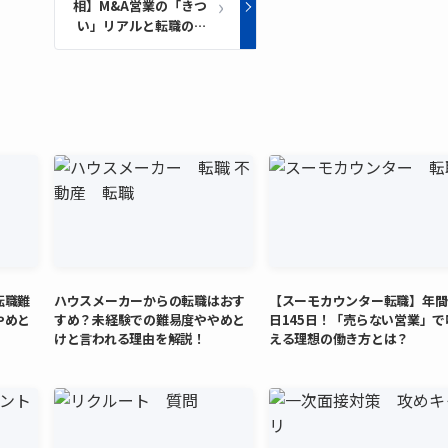
相】M&A営業の「きつ
い」リアルと転職の全
貌｜未経験から年収1
億を目指した男
転職難
ハウスメーカーからの転職はおす
【スーモカウンター転職】年間
やめと
すめ？未経験での難易度ややめと
日145日！「売らない営業」で
！
けと言われる理由を解説！
える理想の働き方とは？