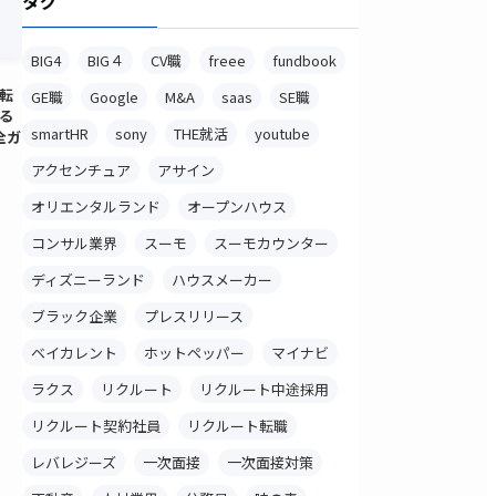
タグ
BIG4
BIG４
CV職
freee
fundbook
転
GE職
Google
M&A
saas
SE職
る
smartHR
sony
THE就活
youtube
全ガ
アクセンチュア
アサイン
オリエンタルランド
オープンハウス
コンサル業界
スーモ
スーモカウンター
ディズニーランド
ハウスメーカー
ブラック企業
プレスリリース
ベイカレント
ホットペッパー
マイナビ
ラクス
リクルート
リクルート中途採用
リクルート契約社員
リクルート転職
レバレジーズ
一次面接
一次面接対策