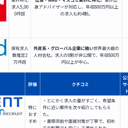
求人
5,00
身アドバイザーが対応し、年収800万円以上
0件超
の求人も約4割。
保有求人
外資系・グローバル企業に強い
世界最大級の
数
推定2
人材会社。求人の8割が非公開で、年収800万
万件超
円以上が中心。
公
評価
クチコミ
サ
・とにかく求人の量がすごく、希望条
特に
件に近い案件を次々紹介してもらえ
無
おす
た。
登
すめ
・書類添削や面接対策が丁寧で、初め
ての転職でも安心して進められた。