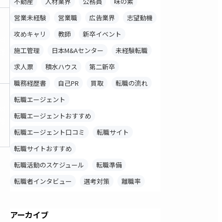
不動産
人材業界
公務員
味の素
営業未経験
営業職
広告業界
志望動機
攻めキャリ
教師
新卒イベント
料
施工管理
日本M&Aセンター
未経験転職
録
求人票
積水ハウス
第二新卒
職務経歴書
自己PR
買取
転職の流れ
転職エージェント
料
転職エージェントおすすめ
録
転職エージェント口コミ
転職サイト
転職サイトおすすめ
転職活動のスケジュール
転職準備
転職者インタビュー
選考対策
離職率
アーカイブ