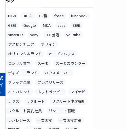
タグ
料
登
BIG4
BIG４
CV職
freee
fundbook
録
GE職
Google
M&A
saas
SE職
smartHR
sony
THE就活
youtube
アクセンチュア
アサイン
無
料
オリエンタルランド
オープンハウス
登
コンサル業界
スーモ
スーモカウンター
録
ディズニーランド
ハウスメーカー
式
ブラック企業
プレスリリース
イ
ト
ベイカレント
ホットペッパー
マイナビ
ラクス
リクルート
リクルート中途採用
リクルート契約社員
リクルート転職
料
録
レバレジーズ
一次面接
一次面接対策