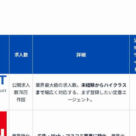
求人数
詳細
公開求人
業界最大級の求人数。
未経験からハイクラス
数
76万
まで
幅広く対応する、まず登録したい定番エ
件超
ージェント。
業界特化
広告・Web・マスコミ業界に特化
。業界出