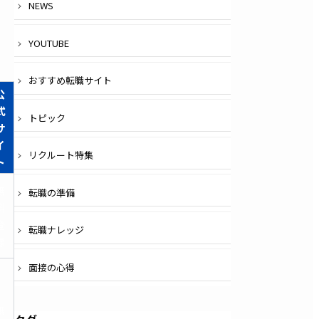
NEWS
YOUTUBE
おすすめ転職サイト
公
式
トピック
サ
イ
リクルート特集
ト
無
転職の準備
料
登
転職ナレッジ
録
面接の心得
無