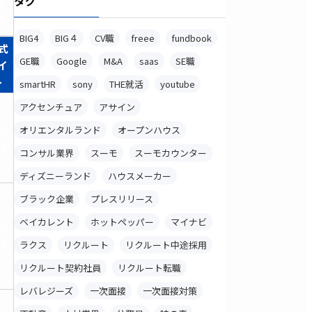
タグ
登
録
BIG4
BIG４
CV職
freee
fundbook
式
GE職
Google
M&A
saas
SE職
イ
ト
smartHR
sony
THE就活
youtube
アクセンチュア
アサイン
料
オリエンタルランド
オープンハウス
録
コンサル業界
スーモ
スーモカウンター
ディズニーランド
ハウスメーカー
ブラック企業
プレスリリース
ベイカレント
ホットペッパー
マイナビ
料
録
ラクス
リクルート
リクルート中途採用
リクルート契約社員
リクルート転職
レバレジーズ
一次面接
一次面接対策