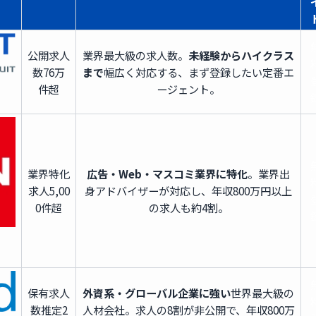
公開求人
業界最大級の求人数。
未経験からハイクラス
数
76万
まで
幅広く対応する、まず登録したい定番エ
件超
ージェント。
業界特化
広告・Web・マスコミ業界に特化
。業界出
求人
5,00
身アドバイザーが対応し、年収800万円以上
0件超
の求人も約4割。
保有求人
外資系・グローバル企業に強い
世界最大級の
数
推定2
人材会社。求人の8割が非公開で、年収800万