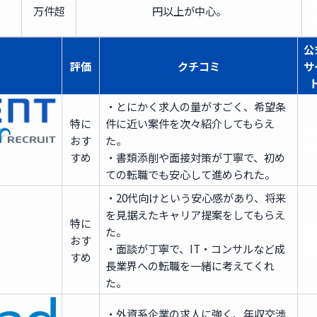
万件超
円以上が中心。
公
評価
クチコミ
サ
・とにかく求人の量がすごく、希望条
特に
件に近い案件を次々紹介してもらえ
無
おす
た。
登
すめ
・書類添削や面接対策が丁寧で、初め
ての転職でも安心して進められた。
・20代向けという安心感があり、将来
を見据えたキャリア提案をしてもらえ
特に
た。
無
おす
・面談が丁寧で、IT・コンサルなど成
登
すめ
長業界への転職を一緒に考えてくれ
た。
・外資系企業の求人に強く、年収交渉