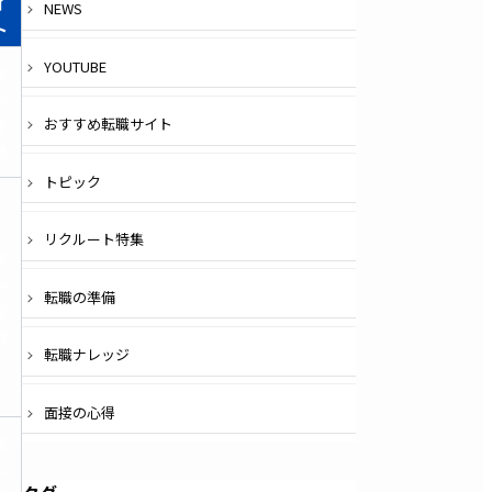
イ
NEWS
ト
YOUTUBE
無
料
登
おすすめ転職サイト
録
トピック
リクルート特集
無
料
転職の準備
登
録
転職ナレッジ
面接の心得
無
料