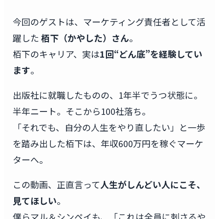
今回のゲストは、マーケティング責任者として活
躍した
栢下（かやした）さん
。
栢下のキャリア、実は
1回“どん底”を経験してい
ます
。
出版社に就職したものの、1年半でうつ状態に。
半年ニート。そこから100社落ち。
「それでも、自分の人生をやり直したい」と一歩
を踏み出した栢下は、年収600万円を稼ぐマーケ
ターへ。
この動画、正直言って
人生がしんどい人にこそ、
見てほしい
。
僕らマル＆シンペイも、「これは全員に刺さるや