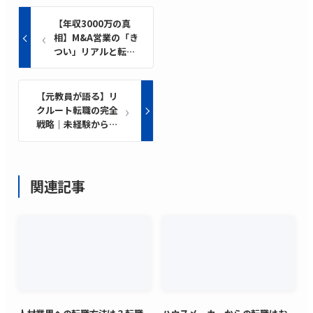
【年収3000万の真
相】M&A営業の「き
つい」リアルと転職
の全貌｜未経験から
年収1億を目指した
男
【元教員が語る】リ
クルート転職の完全
戦略｜未経験から市
場価値と年収UPを叶
えた方法の全て
関連記事