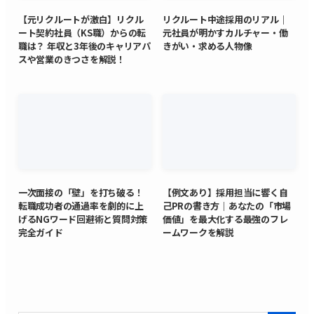
【元リクルートが激白】リクル
リクルート中途採用のリアル｜
ート契約社員（KS職）からの転
元社員が明かすカルチャー・働
職は？ 年収と3年後のキャリアパ
きがい・求める人物像
スや営業のきつさを解説！
一次面接の「壁」を打ち破る！
【例文あり】採用担当に響く自
転職成功者の通過率を劇的に上
己PRの書き方｜あなたの「市場
げるNGワード回避術と質問対策
価値」を最大化する最強のフレ
完全ガイド
ームワークを解説