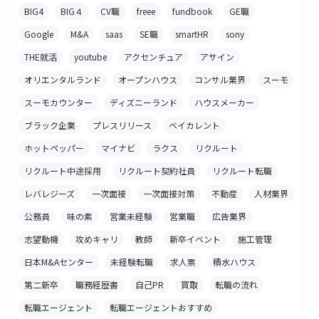
BIG4
BIG４
CV職
freee
fundbook
GE職
Google
M&A
saas
SE職
smartHR
sony
THE就活
youtube
アクセンチュア
アサイン
オリエンタルランド
オープンハウス
コンサル業界
スーモ
スーモカウンター
ディズニーランド
ハウスメーカー
ブラック企業
プレスリリース
ベイカレント
ホットペッパー
マイナビ
ラクス
リクルート
リクルート中途採用
リクルート契約社員
リクルート転職
レバレジーズ
一次面接
一次面接対策
不動産
人材業界
公務員
味の素
営業未経験
営業職
広告業界
志望動機
攻めキャリ
教師
新卒イベント
施工管理
日本M&Aセンター
未経験転職
求人票
積水ハウス
第二新卒
職務経歴書
自己PR
買取
転職の流れ
転職エージェント
転職エージェントおすすめ