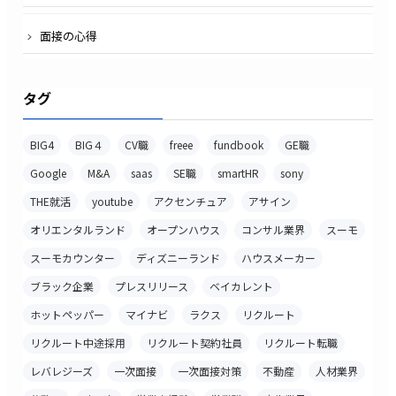
面接の心得
タグ
BIG4
BIG４
CV職
freee
fundbook
GE職
Google
M&A
saas
SE職
smartHR
sony
THE就活
youtube
アクセンチュア
アサイン
オリエンタルランド
オープンハウス
コンサル業界
スーモ
スーモカウンター
ディズニーランド
ハウスメーカー
ブラック企業
プレスリリース
ベイカレント
ホットペッパー
マイナビ
ラクス
リクルート
リクルート中途採用
リクルート契約社員
リクルート転職
レバレジーズ
一次面接
一次面接対策
不動産
人材業界