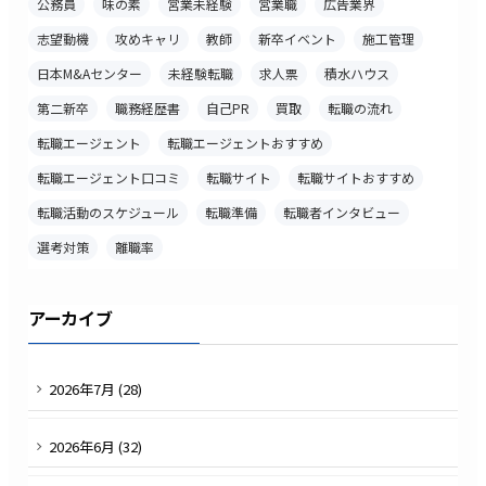
公務員
味の素
営業未経験
営業職
広告業界
志望動機
攻めキャリ
教師
新卒イベント
施工管理
日本M&Aセンター
未経験転職
求人票
積水ハウス
第二新卒
職務経歴書
自己PR
買取
転職の流れ
転職エージェント
転職エージェントおすすめ
転職エージェント口コミ
転職サイト
転職サイトおすすめ
転職活動のスケジュール
転職準備
転職者インタビュー
選考対策
離職率
アーカイブ
2026
年
7
月 (
28
)
2026
年
6
月 (
32
)