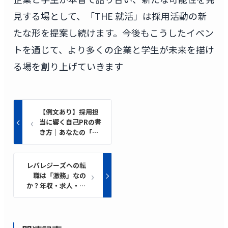
見する場として、「THE 就活」は採用活動の新
たな形を提案し続けます。今後もこうしたイベン
トを通じて、より多くの企業と学生が未来を描け
る場を創り上げていきます
【例文あり】採用担
当に響く自己PRの書
き方｜あなたの「市
場価値」を最大化す
る最強のフレームワ
ークを解説
レバレジーズへの転
職は「激務」なの
か？年収・求人・評
判を「年収1000万円
最速到達」のリアル
で徹底解剖！