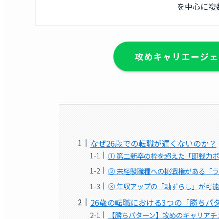
を中心に複
攻めキャリエージェ
なぜ26歳での転職が遅くないのか？
① 第二新卒の枠を超えた「即戦力
② 未経験職種への挑戦権がある「
③ 年収アップの「軸ずらし」が可
26歳の転職における3つの「勝ちパ
【勝ちパターン】攻めのキャリアチ