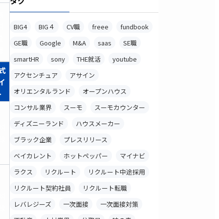
タグ
無
料
BIG4
BIG４
CV職
freee
fundbook
登
GE職
Google
M&A
saas
SE職
録
smartHR
sony
THE就活
youtube
式
アクセンチュア
アサイン
イ
オリエンタルランド
オープンハウス
ト
コンサル業界
スーモ
スーモカウンター
ディズニーランド
ハウスメーカー
料
録
ブラック企業
プレスリリース
ベイカレント
ホットペッパー
マイナビ
ラクス
リクルート
リクルート中途採用
リクルート契約社員
リクルート転職
料
レバレジーズ
一次面接
一次面接対策
録