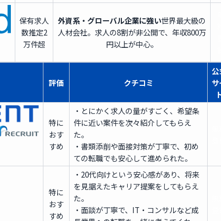
保有求人
外資系・グローバル企業に強い
世界最大級の
数
推定2
人材会社。求人の8割が非公開で、年収800万
万件超
円以上が中心。
公
評価
クチコミ
サ
・とにかく求人の量がすごく、希望条
特に
件に近い案件を次々紹介してもらえ
無
おす
た。
登
すめ
・書類添削や面接対策が丁寧で、初め
ての転職でも安心して進められた。
・20代向けという安心感があり、将来
を見据えたキャリア提案をしてもらえ
特に
た。
無
おす
・面談が丁寧で、IT・コンサルなど成
登
すめ