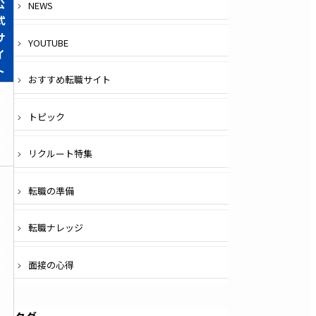
公
NEWS
式
サ
YOUTUBE
イ
ト
おすすめ転職サイト
無
料
トピック
登
録
リクルート特集
転職の準備
無
転職ナレッジ
料
登
面接の心得
録