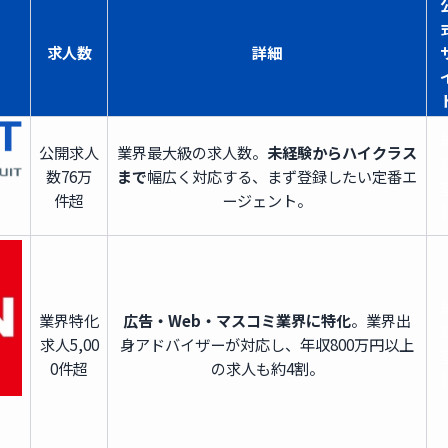
求人数
詳細
公開求人
業界最大級の求人数。
未経験からハイクラス
数
76万
まで
幅広く対応する、まず登録したい定番エ
件超
ージェント。
業界特化
広告・Web・マスコミ業界に特化
。業界出
求人
5,00
身アドバイザーが対応し、年収800万円以上
0件超
の求人も約4割。