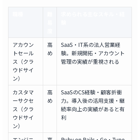
職種
難
求められる主なスキル・経
易
験
度
アカウン
高
SaaS・IT系の法人営業経
トセール
め
験。新規開拓・アカウント
ス（クラ
管理の実績が重視される
ウドサイ
ン）
カスタマ
高
SaaSのCS経験・顧客折衝
ーサクセ
め
力。導入後の活用支援・継
ス（クラ
続率向上の実績があると有
ウドサイ
利
ン）
エンジニ
高
Ruby on Rails・Go・Type