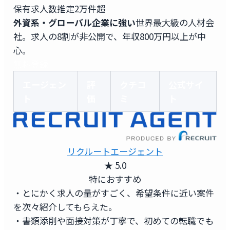
保有求人数
推定2万件超
外資系・グローバル企業に強い
世界最大級の人材会
社。求人の8割が非公開で、年収800万円以上が中
心。
無料登録
エージェン
評
クチコ
公式サイ
ト
価
ミ
ト
リクルートエージェント
★ 5.0
特におすすめ
・とにかく求人の量がすごく、希望条件に近い案件
を次々紹介してもらえた。
・書類添削や面接対策が丁寧で、初めての転職でも