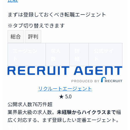
まずは登録しておくべき転職エージェント
※タブ切り替えできます
総合
評判
エージェン
求人
詳
公式サイ
ト
数
細
ト
リクルートエージェント
★ 5.0
公開求人数
76万件超
業界最大級の求人数。
未経験からハイクラスまで
幅
広く対応する、まず登録したい定番エージェント。
無料登録