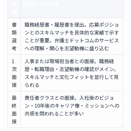
手
内容・ポイント
順
書
職務経歴書・履歴書を提出。応募ポジショ
類
ンとのスキルマッチを具体的な実績で示す
選
ことが重要。弁護士ドットコムのサービス
考
への理解・関心を志望動機に盛り込む
1
人事または現場担当者との面接。職務経
次
歴・転職理由・志望動機の確認がメイン。
面
スキルマッチと文化フィットを並行して見
接
られる
最
責任者クラスとの面接。入社後のビジョ
終
ン・10年後のキャリア像・ミッションへの
面
共感を問われることが多い
接