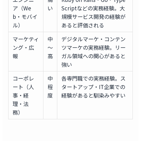
ア（We
い
Scriptなどの実務経験。大
b・モバイ
規模サービス開発の経験が
ル）
あると評価される
マーケティ
中
デジタルマーケ・コンテン
ング・広
〜
ツマーケの実務経験。リー
報
高
ガル領域への関心があると
強い
コーポレ
中
各専門職での実務経験。ス
ート（人
程
タートアップ・IT企業での
事・経
度
経験があると馴染みやすい
理・法
務）