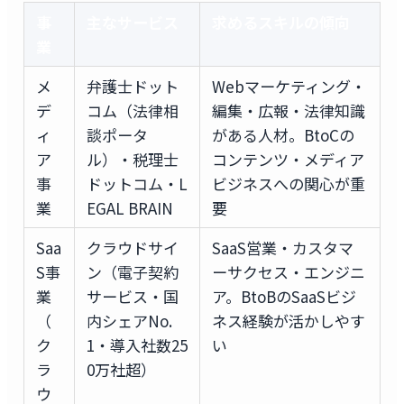
事
主なサービス
求めるスキルの傾向
業
メ
弁護士ドット
Webマーケティング・
デ
コム（法律相
編集・広報・法律知識
ィ
談ポータ
がある人材。BtoCの
ア
ル）・税理士
コンテンツ・メディア
事
ドットコム・L
ビジネスへの関心が重
業
EGAL BRAIN
要
Saa
クラウドサイ
SaaS営業・カスタマ
S事
ン（電子契約
ーサクセス・エンジニ
業
サービス・国
ア。BtoBのSaaSビジ
（
内シェアNo.
ネス経験が活かしやす
ク
1・導入社数25
い
ラ
0万社超）
ウ