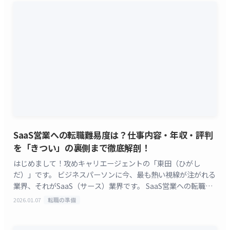
SaaS営業への転職難易度は？仕事内容・年収・評判
を「きつい」の裏側まで徹底解剖！
はじめまして！攻めキャリエージェントの「東田（ひがし
だ）」です。 ビジネスパーソンに今、最も熱い視線が注がれる
業界、それがSaaS（サース）業界です。 SaaS営業への転職や
SaaSに興味があるあなたは、「市場価値が爆発 [&hellip;]
2026.01.07
転職の準備