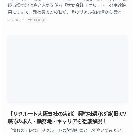
職市場で常に高い人気を誇る「株式会社リクルート」の中途採
用について、元社員の方の私が、そのリアルな内情から具体的
な選考対策まで、徹底的に解説していきます。 「リク
2026.01.07
YOUTUBE
[&hellip;]
【リクルート大阪支社の実態】契約社員(KS職(旧:CV
職))の求人・勤務地・キャリアを徹底解説！
「憧れの大阪で、リクルートの契約社員として働いてみたい」