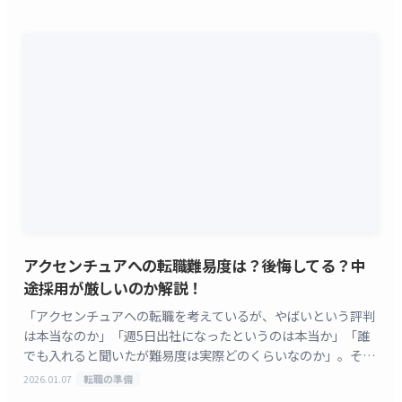
[&hellip;]
アクセンチュアへの転職難易度は？後悔してる？中
途採用が厳しいのか解説！
「アクセンチュアへの転職を考えているが、やばいという評判
は本当なのか」「週5日出社になったというのは本当か」「誰
でも入れると聞いたが難易度は実際どのくらいなのか」。そん
な疑問を持っている方は多いと思います。 アクセンチュ
2026.01.07
転職の準備
[&hellip;]