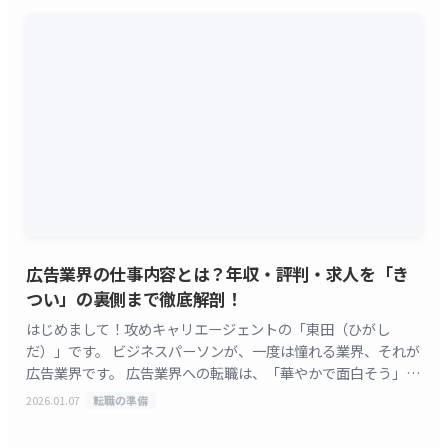
広告業界の仕事内容とは？年収・評判・求人を「き
つい」の裏側まで徹底解剖！
はじめまして！攻めキャリエージェントの「東田（ひがし
だ）」です。 ビジネスパーソンが、一度は憧れる業界、それが
広告業界です。 広告業界への転職は、「華やかで面白そう」
「年収が高い」というイメージを持つ一方で、「『きつい』
2026.01.07
転職の準備
[&hellip;]