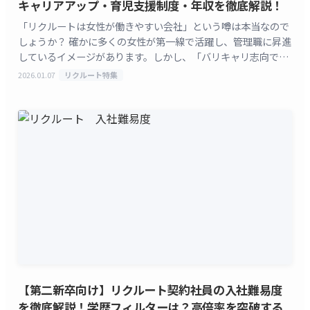
キャリアアップ・育児支援制度・年収を徹底解説！
「リクルートは女性が働きやすい会社」という噂は本当なので
しょうか？ 確かに多くの女性が第一線で活躍し、管理職に昇進
しているイメージがあります。しかし、「バリキャリ志向でな
いと厳しいのでは？」「育児と両立できる？」といった
2026.01.07
リクルート特集
[&hellip;]
【第二新卒向け】リクルート契約社員の入社難易度
を徹底解説！学歴フィルターは？高倍率を突破する