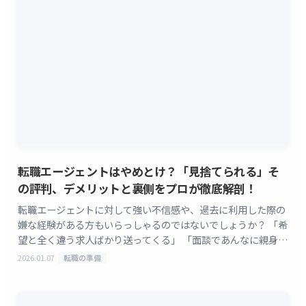
転職エージェントはやめとけ？「見捨てられる」そ
の評判、デメリットと裏側をプロが徹底解剖！
転職エージェントに対して強い不信感や、過去に利用した際の
嫌な経験がある方もいらっしゃるのではないでしょうか？ 「希
望と全く違う求人ばかり送ってくる」 「面談であんなに親身だ
ったのに、急に連絡が途絶えて見捨てられる」 「こ [&hellip;]
2026.01.07
転職の準備