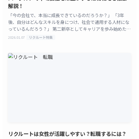
解説！
「今の会社で、本当に成長できているのだろうか？」 「3年
後、自分はどんなスキルを身につけ、社会で通用する人材にな
っているんだろう？」 第二新卒としてキャリアを歩み始めた
20代のあなたなら、一度はこんな漠然とした不安や、成
2026.01.07
リクルート特集
[&hellip;]
リクルートは女性が活躍しやすい？転職するには？