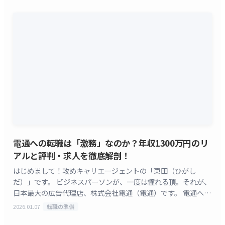
電通への転職は「激務」なのか？年収1300万円のリ
アルと評判・求人を徹底解剖！
はじめまして！攻めキャリエージェントの「東田（ひがし
だ）」です。 ビジネスパーソンが、一度は憧れる頂。それが、
日本最大の広告代理店、株式会社電通（電通）です。 電通への
転職や電通の年収で検索しているあなたは、「平均年収1
2026.01.07
転職の準備
[&hellip;]