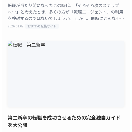
転職が当たり前になったこの時代、「そろそろ次のステップ
へ…」と考えたとき、多くの方が「転職エージェント」の利用
を検討するのではないでしょうか。 しかし、同時にこんな不安
も聞こえてきます。 私自身、キャリアアドバイザーとし
2026.01.07
おすすめ転職サイト
[&hellip;]
第二新卒の転職を成功させるための完全独自ガイド
を大公開