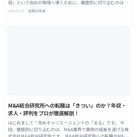
収」という攻めの領域へ導くために、徹底的に切り込むのは、
インターネット産業の巨大なプラットフォームを築き上げた
2026.01.07
転職の準備
[&hellip;]
M&A総合研究所への転職は「きつい」のか？年収・
求人・評判をプロが徹底解剖！
はじめまして！攻めキャリエージェントの「まる」です。 今
回、徹底的に切り込むのは、M&A業界で異例の成長を遂げる株
式会社M&A総合研究所です。 M&A総合研究所への転職やM&A