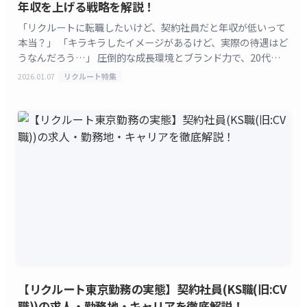
年収を上げる戦略を解説！
「リクルートに転職したいけど、契約社員だと年収が低いって
本当？」 「キラキラしたイメージがあるけど、実際の待遇はど
うなんだろう…」 圧倒的な成長環境とブランド力で、20代の
転職先として常に高い人気を誇る株式会社リクルート
2026.01.07
リクルート特集
[&hellip;]
【リクルート東京勤務の実態】契約社員(KS職(旧:CV
職))の求人・勤務地・キャリアを徹底解説！