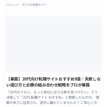
えてきます。 こんな悩みを抱えて、最初の一歩が踏み出
2026.01.07
おすすめ転職サイト
[&hellip;]
【暴露】20代向け転職サイトおすすめ9選｜失敗しな
い選び方と必勝の組み合わせ戦略をプロが暴露
「20代のうちに、もっと自分に合う仕事を見つけたい」 そう
決意して「20代 転職サイト おすすめ」と検索したものの、 情
報の多さに圧倒され、途方に暮れていませんか？ ご安心くださ