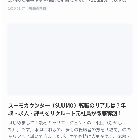
社を創る」をビジョンに掲げる株式会社サイバー [&hellip;]
2026.01.07
転職の準備
スーモカウンター（SUUMO）転職のリアルは？年
収・求人・評判をリクルート元社員が徹底解剖！
はじめまして！攻めキャリエージェントの「東田（ひがし
だ）」です。 私はこれまで、多くの転職者の方を「攻め」のキ
ャリアへと導いてきましたが、中でも特に人気が高く、応募者