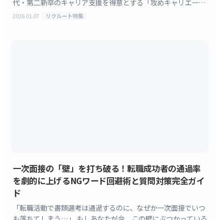
代・第二新卒のキャリア支援を得意とする「攻めキャリエージ
ェント」の東田です。 これまで多くの営業未経験者 [&hellip;]
2026.01.07
リクルート特集
一次面接の「壁」を打ち破る！転職成功者の通過率
を劇的に上げるNGワード回避術と質問対策完全ガイ
ド
「転職活動で書類選考は通過するのに、なぜか一次面接でいつ
も落ちてしまう…」 もしあなたが今、この壁にぶつかっている