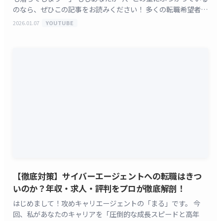
のなら、ぜひこの記事をお読みください！ 多くの転職希望者
が、一次面接を「単なる情報交換の場」と捉えがちです
2026.01.07
YOUTUBE
[&hellip;]
【徹底対策】サイバーエージェントへの転職はきつ
いのか？年収・求人・評判をプロが徹底解剖！
はじめまして！攻めキャリエージェントの「まる」です。 今
回、私があなたのキャリアを「圧倒的な成長スピードと高年