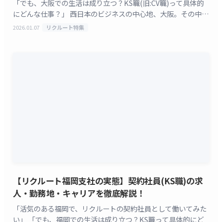
「でも、大阪での生活は成り立つ？KS職(旧:CV職)って具体的
にどんな仕事？」 西日本のビジネスの中心地、大阪。その中で
も特に大きな存在感を放つ株式会社リクルート [&hellip;]
2026.01.07
リクルート特集
【リクルート福岡支社の実態】契約社員(KS職)の求
人・勤務地・キャリアを徹底解説！
「活気のある福岡で、リクルートの契約社員として働いてみた
い」 「でも、福岡での生活は成り立つ？KS職って具体的にど