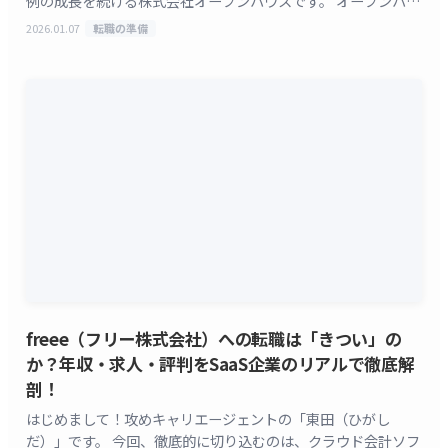
例の成長を続ける株式会社オープンハウスです。 オープンハウ
スへの転職やオープンハウスの評判で検索しているあなた
2026.01.07
転職の準備
[&hellip;]
freee（フリー株式会社）への転職は「きつい」の
か？年収・求人・評判をSaaS企業のリアルで徹底解
剖！
はじめまして！攻めキャリエージェントの「東田（ひがし
だ）」です。 今回、徹底的に切り込むのは、クラウド会計ソフ