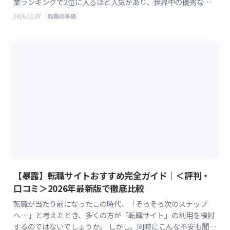
業ランキングで2位に入るほど人気があり、世界中の優秀な人
材が応募するGoogleへの転職は、確かに簡単 [&hellip;]
2026.01.07
転職の準備
【暴露】転職サイトおすすめ完全ガイド｜＜評判・
口コミ＞2026年最新版で徹底比較
転職が当たり前になったこの時代、「そろそろ次のステップ
へ…」と考えたとき、多くの方が「転職サイト」の利用を検討
するのではないでしょうか。 しかし、同時にこんな不安も聞こ