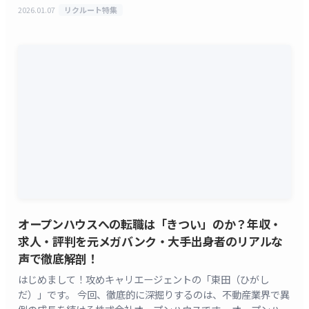
からの質問が多いのが、株式会社リクルートが運営するスー
2026.01.07
リクルート特集
[&hellip;]
オープンハウスへの転職は「きつい」のか？年収・
求人・評判を元メガバンク・大手出身者のリアルな
声で徹底解剖！
はじめまして！攻めキャリエージェントの「東田（ひがし
だ）」です。 今回、徹底的に深掘りするのは、不動産業界で異