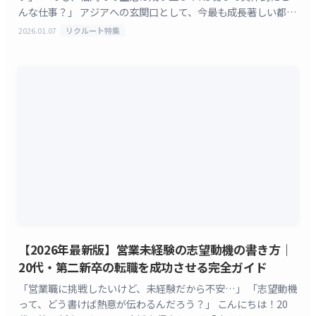
んな仕事？」 アジアへの玄関口として、今最も成長著しい都
市・福岡。その中でも特に大きな存在感を放つ株式会社
2026.01.07
リクルート特集
[&hellip;]
【2026年最新版】営業未経験の志望動機の書き方｜
20代・第二新卒の転職を成功させる完全ガイド
「営業職に挑戦したいけど、未経験だから不安…」 「志望動機
って、どう書けば熱意が伝わるんだろう？」 こんにちは！20