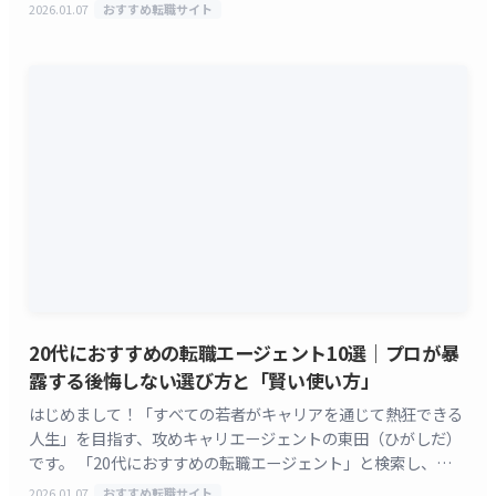
い。この記事は、単におすすめサイトを並べた [&hellip;]
2026.01.07
おすすめ転職サイト
20代におすすめの転職エージェント10選｜プロが暴
露する後悔しない選び方と「賢い使い方」
はじめまして！「すべての若者がキャリアを通じて熱狂できる
人生」を目指す、攻めキャリエージェントの東田（ひがしだ）
です。 「20代におすすめの転職エージェント」と検索し、無数
の選択肢を前に、 そんな不安から、最初の一歩を踏 [&hellip;]
2026.01.07
おすすめ転職サイト