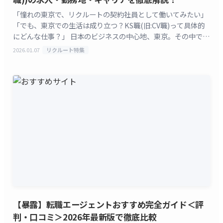
「憧れの東京で、リクルートの契約社員として働いてみたい」
「でも、東京での生活は成り立つ？KS職(旧:CV職)って具体的
にどんな仕事？」 日本のビジネスの中心地、東京。その中でも
特に大きな存在感を放つ株式会社リクルートの [&hellip;]
2026.01.07
リクルート特集
【暴露】転職エージェントおすすめ完全ガイド＜評
判・口コミ＞2026年最新版で徹底比較