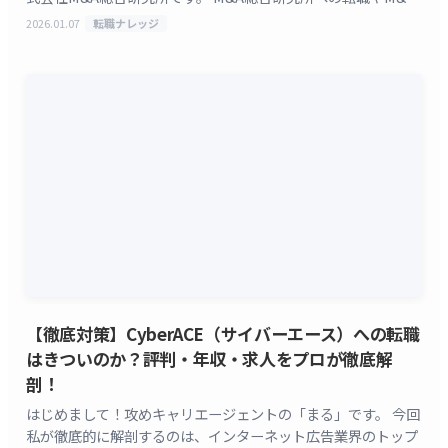
総合研究所の [&hellip;]
2026.01.07
転職ナレッジ
【徹底対策】CyberACE（サイバーエース）への転職
はきついのか？評判・年収・求人をプロが徹底解
剖！
はじめまして！攻めキャリエージェントの「まる」です。 今回
私が徹底的に解剖するのは、インターネット広告業界のトップ