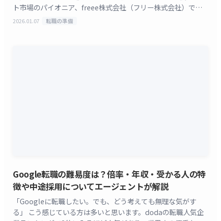
ト市場のパイオニア、freee株式会社（フリー株式会社）で
す。 freeeへの転職やfreeeの評判で検索して [&hellip;]
2026.01.07
転職の準備
Google転職の難易度は？倍率・年収・受かる人の特
徴や中途採用についてエージェントが解説
「Googleに転職したい。でも、どう考えても無理な気がす
る」 こう感じている方は多いと思います。dodaの転職人気企