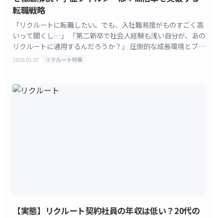
転職戦略
「リクルートに転職したい。でも、入社難易度がものすごく高
いって聞くし…」 「第二新卒で社会人経験も浅い自分が、あの
リクルートに通用するんだろうか？」 圧倒的な成長環境とブラ
ンド力で、多くの若手ビジネスパーソンを魅了する株
2026.01.07
リクルート特集
[&hellip;]
【実態】リクルート契約社員の年収は低い？20代の