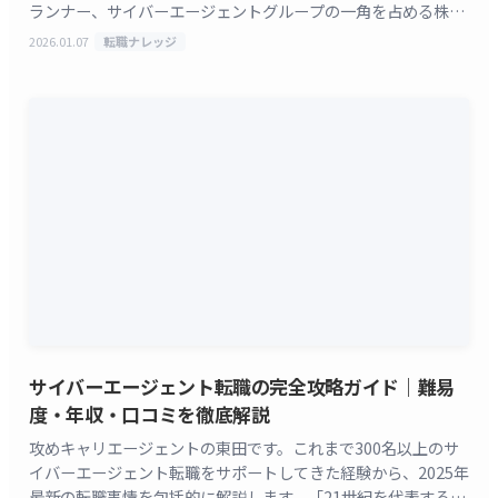
ランナー、サイバーエージェントグループの一角を占める株式
会社CyberACE（サイバーエース）です。 Cy [&hellip;]
2026.01.07
転職ナレッジ
サイバーエージェント転職の完全攻略ガイド｜難易
度・年収・口コミを徹底解説
攻めキャリエージェントの東田です。これまで300名以上のサ
イバーエージェント転職をサポートしてきた経験から、2025年
最新の転職事情を包括的に解説します。「21世紀を代表する会