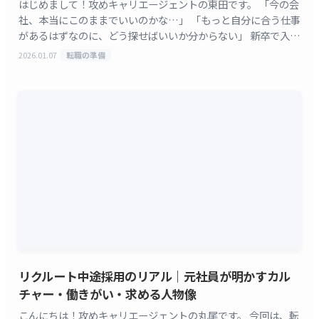
はじめまして！攻めキャリエージェントの東田です。 「今の会
社、本当にこのままでいいのかな…」 「もっと自分に合う仕事
があるはずなのに、どう探せばいいか分からない」 新卒で入社
して1～3年。社会人としての基礎を学び、少し周 [&hellip;]
2026.01.07
転職の準備
リクルート中途採用のリアル｜元社員が明かすカル
チャー・働きがい・求める人物像
こんにちは！攻めキャリエージェントの丸尾です。 今回は、転