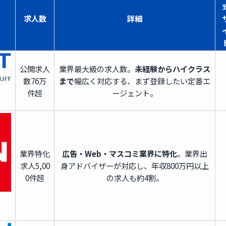
求人数
詳細
公開求人
業界最大級の求人数。
未経験からハイクラス
数
76万
まで
幅広く対応する、まず登録したい定番エ
件超
ージェント。
業界特化
広告・Web・マスコミ業界に特化
。業界出
求人
5,00
身アドバイザーが対応し、年収800万円以上
0件超
の求人も約4割。