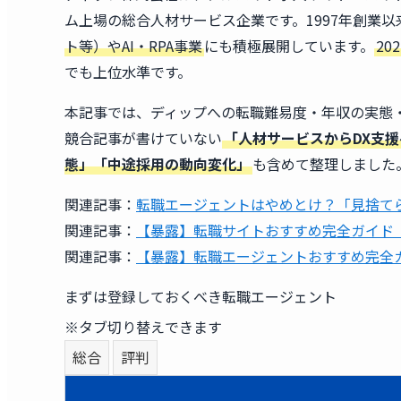
ム上場の総合人材サービス企業です。1997年創業
ト等）やAI・RPA事業
にも積極展開しています。
20
でも上位水準です。
本記事では、ディップへの転職難易度・年収の実態
競合記事が書けていない
「人材サービスからDX支
態」「中途採用の動向変化」
も含めて整理しました
関連記事：
転職エージェントはやめとけ？「見捨て
関連記事：
【暴露】転職サイトおすすめ完全ガイド｜
関連記事：
【暴露】転職エージェントおすすめ完全ガ
まずは登録しておくべき転職エージェント
※タブ切り替えできます
総合
評判