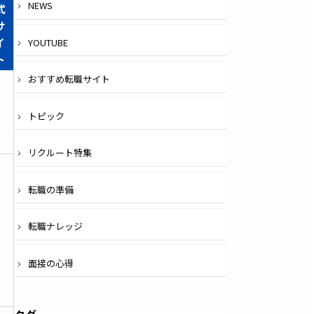
NEWS
式
サ
イ
YOUTUBE
ト
おすすめ転職サイト
無
料
トピック
登
録
リクルート特集
転職の準備
無
料
転職ナレッジ
登
録
面接の心得