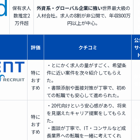
保有求人
外資系・グローバル企業に強い
世界最大級の
数
推定2
人材会社。求人の8割が非公開で、年収800万
万件超
円以上が中心。
公
評価
クチコミ
サ
・とにかく求人の量がすごく、希望条
特に
件に近い案件を次々紹介してもらえ
無
おす
た。
登
すめ
・書類添削や面接対策が丁寧で、初め
ての転職でも安心して進められた。
・20代向けという安心感があり、将来
を見据えたキャリア提案をしてもらえ
特に
た。
無
おす
・面談が丁寧で、IT・コンサルなど成
登
すめ
長業界への転職を一緒に考えてくれ