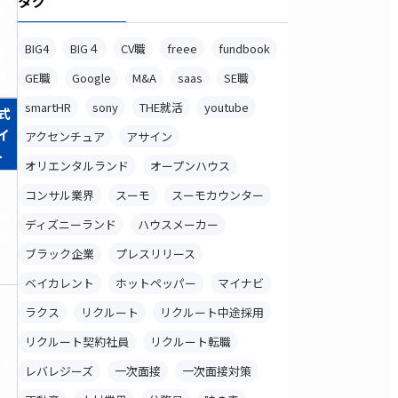
タグ
無
料
BIG4
BIG４
CV職
freee
fundbook
登
録
GE職
Google
M&A
saas
SE職
smartHR
sony
THE就活
youtube
式
イ
アクセンチュア
アサイン
ト
オリエンタルランド
オープンハウス
コンサル業界
スーモ
スーモカウンター
料
ディズニーランド
ハウスメーカー
録
ブラック企業
プレスリリース
ベイカレント
ホットペッパー
マイナビ
ラクス
リクルート
リクルート中途採用
料
リクルート契約社員
リクルート転職
録
レバレジーズ
一次面接
一次面接対策