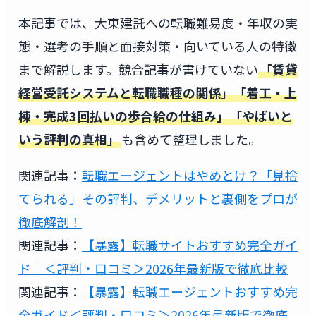
本記事では、大東建託への転職難易度・年収の実
態・選考の手順と面接対策・向いている人の特徴
まで解説します。競合記事が書けていない
「賃貸
経営受託システムと転職職種の関係」「着工・上
棟・完成3回払いの歩合給の仕組み」「やばいと
いう評判の真相」
も含めて整理しました。
関連記事：
転職エージェントはやめとけ？「見捨
てられる」その評判、デメリットと裏側をプロが
徹底解剖！
関連記事：
【暴露】転職サイトおすすめ完全ガイ
ド｜＜評判・口コミ＞2026年最新版で徹底比較
関連記事：
【暴露】転職エージェントおすすめ完
全ガイド＜評判・口コミ＞2026年最新版で徹底