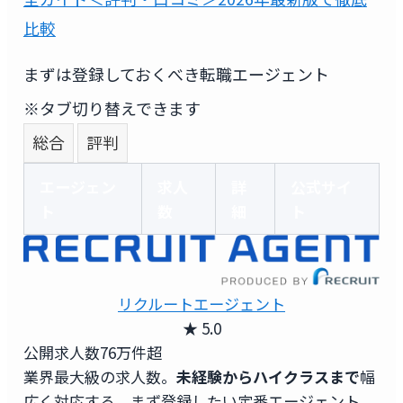
比較
まずは登録しておくべき転職エージェント
※タブ切り替えできます
総合
評判
エージェン
求人
詳
公式サイ
ト
数
細
ト
リクルートエージェント
★ 5.0
公開求人数
76万件超
業界最大級の求人数。
未経験からハイクラスまで
幅
広く対応する、まず登録したい定番エージェント。