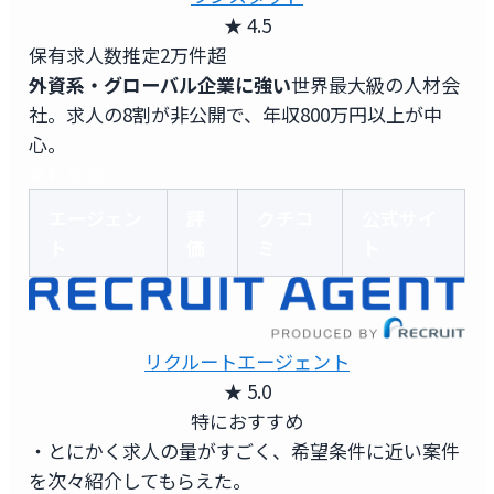
★ 4.5
保有求人数
推定2万件超
外資系・グローバル企業に強い
世界最大級の人材会
社。求人の8割が非公開で、年収800万円以上が中
心。
無料登録
エージェン
評
クチコ
公式サイ
ト
価
ミ
ト
リクルートエージェント
★ 5.0
特におすすめ
・とにかく求人の量がすごく、希望条件に近い案件
を次々紹介してもらえた。