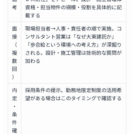
考
資格・担当物件の規模・役割を具体的に記
載する
面
現場担当者→人事・責任者の順で実施。コ
接
ンサルタント営業は「なぜ大東建託か」
（
「歩合給という環境への考え方」が深掘り
複
される。設計・施工管理は技術的な質問が
数
加わる
回
）
内
採用条件の提示。勤務地限定制度の活用希
定
望がある場合はこのタイミングで確認する
・
条
件
確