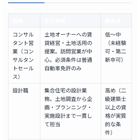
職種
主な業務
難易度
コンサル
土地オーナーへの賃
低〜中
タント営
貸経営・土地活用の
（未経験
業（コン
提案。訪問営業が中
可・第二
サルタン
心。必須条件は普通
新卒可）
トセール
自動車免許のみ
ス）
設計職
集合住宅の設計業
高め（二
務。土地調査から企
級建築士
画・プランニング・
以上の資
実施設計まで一貫し
格が実質
て担当
的な条
件）