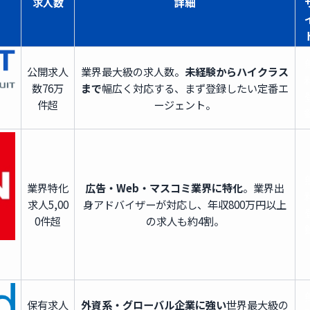
求人数
詳細
公開求人
業界最大級の求人数。
未経験からハイクラス
数
76万
まで
幅広く対応する、まず登録したい定番エ
件超
ージェント。
業界特化
広告・Web・マスコミ業界に特化
。業界出
求人
5,00
身アドバイザーが対応し、年収800万円以上
0件超
の求人も約4割。
保有求人
外資系・グローバル企業に強い
世界最大級の