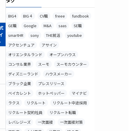
タグ
料
登
録
BIG4
BIG４
CV職
freee
fundbook
GE職
Google
M&A
saas
SE職
式
イ
smartHR
sony
THE就活
youtube
ト
アクセンチュア
アサイン
オリエンタルランド
オープンハウス
料
コンサル業界
スーモ
スーモカウンター
録
ディズニーランド
ハウスメーカー
ブラック企業
プレスリリース
ベイカレント
ホットペッパー
マイナビ
料
ラクス
リクルート
リクルート中途採用
録
リクルート契約社員
リクルート転職
レバレジーズ
一次面接
一次面接対策