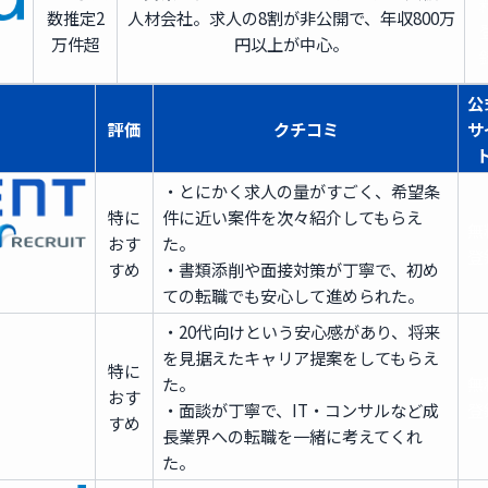
数
推定2
人材会社。求人の8割が非公開で、年収800万
万件超
円以上が中心。
公
評価
クチコミ
サ
・とにかく求人の量がすごく、希望条
特に
件に近い案件を次々紹介してもらえ
無
おす
た。
登
すめ
・書類添削や面接対策が丁寧で、初め
ての転職でも安心して進められた。
・20代向けという安心感があり、将来
を見据えたキャリア提案をしてもらえ
特に
た。
無
おす
・面談が丁寧で、IT・コンサルなど成
登
すめ
長業界への転職を一緒に考えてくれ
た。