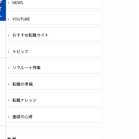
サ
NEWS
イ
ト
YOUTUBE
無
おすすめ転職サイト
料
登
録
トピック
リクルート特集
無
転職の準備
料
登
転職ナレッジ
録
面接の心得
無