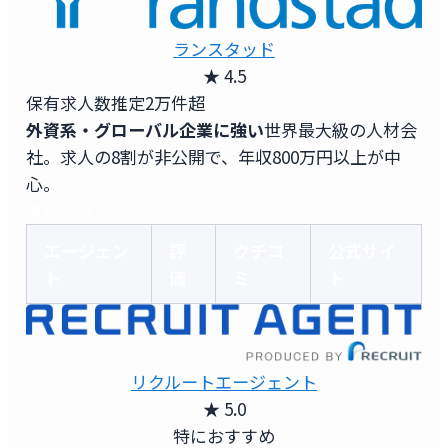
ランスタッド
★ 4.5
保有求人数
推定2万件超
外資系・グローバル企業に強い
世界最大級の人材会
社。求人の8割が非公開で、年収800万円以上が中
心。
無料登録
エージェン
評
クチコ
公式サイ
ト
価
ミ
ト
リクルートエージェント
★ 5.0
特におすすめ