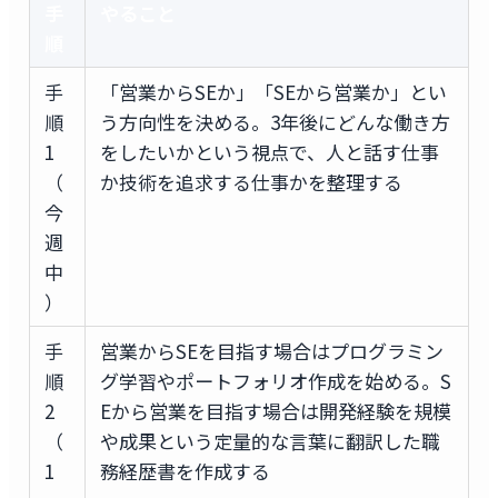
手
やること
順
手
「営業からSEか」「SEから営業か」とい
順
う方向性を決める。3年後にどんな働き方
1
をしたいかという視点で、人と話す仕事
（
か技術を追求する仕事かを整理する
今
週
中
）
手
営業からSEを目指す場合はプログラミン
順
グ学習やポートフォリオ作成を始める。S
2
Eから営業を目指す場合は開発経験を規模
（
や成果という定量的な言葉に翻訳した職
1
務経歴書を作成する