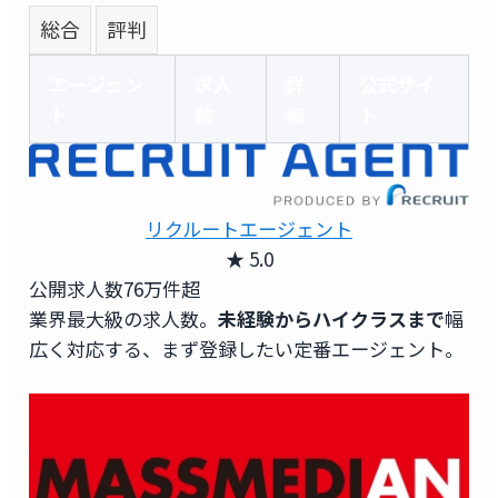
総合
評判
エージェン
求人
詳
公式サイ
ト
数
細
ト
リクルートエージェント
★ 5.0
公開求人数
76万件超
業界最大級の求人数。
未経験からハイクラスまで
幅
広く対応する、まず登録したい定番エージェント。
無料登録