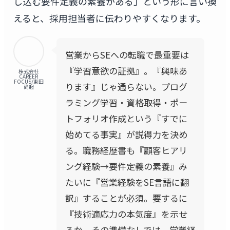
し込む要件定義の素養がある」という形に言い換
えると、採用担当者に伝わりやすくなります。
営業からSEへの転職で最重要は
『学習意欲の証拠』。『興味あ
株式会社
CAREER
FOCUS/東田
ります』じゃ通らない。プログ
尚起
ラミング学習・資格取得・ポー
トフォリオ作成という『すでに
始めてる事実』が説得力を決め
る。職務経歴書も『顧客ヒアリ
ング経験→要件定義の素養』み
たいに『営業経験をSE言語に翻
訳』することが必須。要するに
『技術適応力の本気度』を示せ
るか。その準備なしでは、営業経