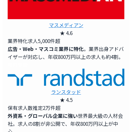
マスメディアン
★ 4.6
業界特化求人
5,000件超
広告・Web・マスコミ業界に特化
。業界出身アドバ
イザーが対応し、年収800万円以上の求人も約4割。
無料登録
ランスタッド
★ 4.5
保有求人数
推定2万件超
外資系・グローバル企業に強い
世界最大級の人材会
社。求人の8割が非公開で、年収800万円以上が中
心。