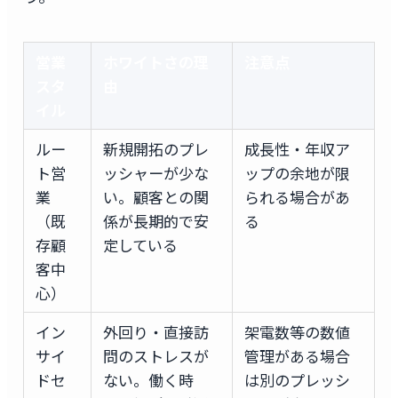
営業
ホワイトさの理
注意点
スタ
由
イル
ルー
新規開拓のプレ
成長性・年収ア
ト営
ッシャーが少な
ップの余地が限
業
い。顧客との関
られる場合があ
（既
係が長期的で安
る
存顧
定している
客中
心）
イン
外回り・直接訪
架電数等の数値
サイ
問のストレスが
管理がある場合
ドセ
ない。働く時
は別のプレッシ