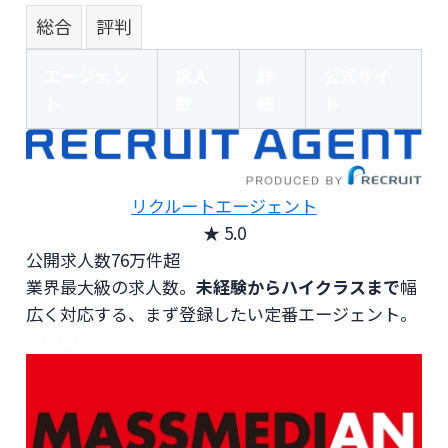
総合
評判
エージェン
求人
詳
公式サイ
ト
数
細
ト
リクルートエージェント
★ 5.0
公開求人数
76万件超
業界最大級の求人数。
未経験からハイクラスまで
幅
広く対応する、まず登録したい定番エージェント。
無料登録