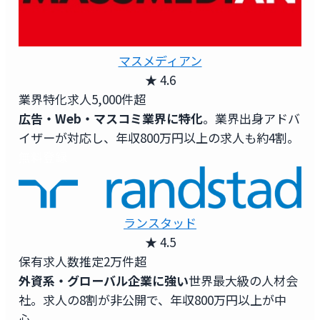
マスメディアン
★ 4.6
業界特化求人
5,000件超
広告・Web・マスコミ業界に特化
。業界出身アドバ
イザーが対応し、年収800万円以上の求人も約4割。
無料登録
ランスタッド
★ 4.5
保有求人数
推定2万件超
外資系・グローバル企業に強い
世界最大級の人材会
社。求人の8割が非公開で、年収800万円以上が中
心。