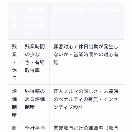
判
一般的な
営業職で追加で見るべき視点
断
ホワイト
軸
企業の基
準
残
残業時間
顧客対応で休日出勤が発生し
業
の少な
ないか・営業時間外の対応有
・
さ・有給
無
休
取得率
日
評
納得感の
個人ノルマの厳しさ・未達時
価
ある評価
のペナルティの有無・インセ
制
制度
ンティブ設計
度
離
全社平均
営業部門だけの離職率（部門