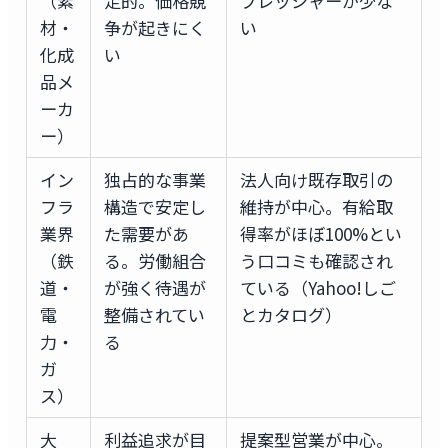
（素
定的。価格競
プレッシャーが少な
材・
争が起きにく
い
化成
い
品メ
ーカ
ー）
イン
独占的な事業
法人向け既存取引の
フラ
構造で安定し
維持が中心。有給取
業界
た需要があ
得率がほぼ100%とい
（鉄
る。労働組合
う口コミも確認され
道・
が強く待遇が
ている（Yahoo!しご
電
整備されてい
とカタログ）
力・
る
ガ
ス）
大
利益追求が目
提案型営業が中心。