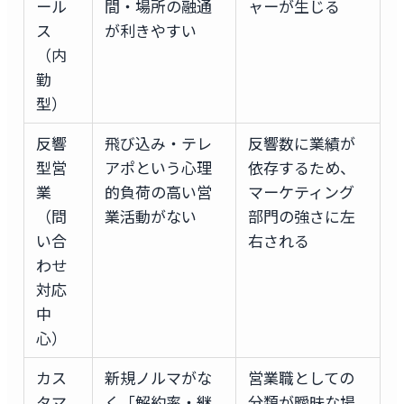
ール
間・場所の融通
ャーが生じる
ス
が利きやすい
（内
勤
型）
反響
飛び込み・テレ
反響数に業績が
型営
アポという心理
依存するため、
業
的負荷の高い営
マーケティング
（問
業活動がない
部門の強さに左
い合
右される
わせ
対応
中
心）
カス
新規ノルマがな
営業職としての
タマ
く「解約率・継
分類が曖昧な場