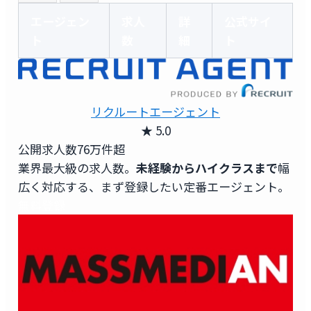
エージェン
求人
詳
公式サイ
ト
数
細
ト
リクルートエージェント
★ 5.0
公開求人数
76万件超
業界最大級の求人数。
未経験からハイクラスまで
幅
広く対応する、まず登録したい定番エージェント。
無料登録