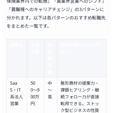
保険業界内での転換」「異業界営業へのシフト」
「異職種へのキャリアチェンジ」の3パターンに
分かれます。以下は各パターンのおすすめ転職先
をまとめた一覧です。
転職先
年収
転
保険営業スキルの活
目安
職
かし方
難
易
度
Saa
50
中
無形商材の提案力・
S・IT
0〜9
〜
課題ヒアリング・継
系法人
00万
高
続フォロー力が直接
営業
円
転用できる。ストッ
ク型ビジネスの性質