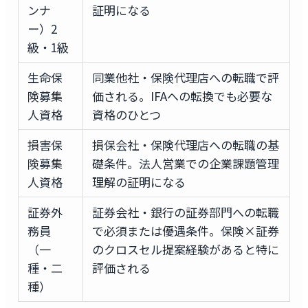
ンナ
証明になる
ー）2
級・1級
生命保
同業他社・保険代理店への転職で評
険募集
価される。IFAへの転換でも必要な
人資格
資格のひとつ
損害保
損保会社・保険代理店への転職の基
険募集
礎条件。法人営業での企業課題管理
人資格
理解の証明になる
証券外
証券会社・銀行の証券部門への転職
務員
で必須または優遇条件。保険×証券
（一
のクロスセル提案経験があると特に
種・二
評価される
種）