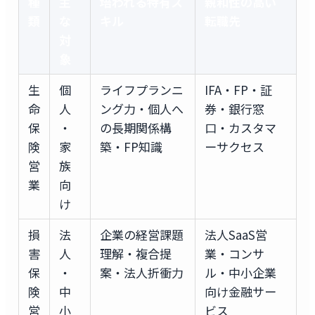
種
主
培われる特有ス
親和性の高い
類
な
キル
転職先
対
象
生
個
ライフプランニ
IFA・FP・証
命
人
ング力・個人へ
券・銀行窓
保
・
の長期関係構
口・カスタマ
険
家
築・FP知識
ーサクセス
営
族
業
向
け
損
法
企業の経営課題
法人SaaS営
害
人
理解・複合提
業・コンサ
保
・
案・法人折衝力
ル・中小企業
険
中
向け金融サー
営
小
ビス