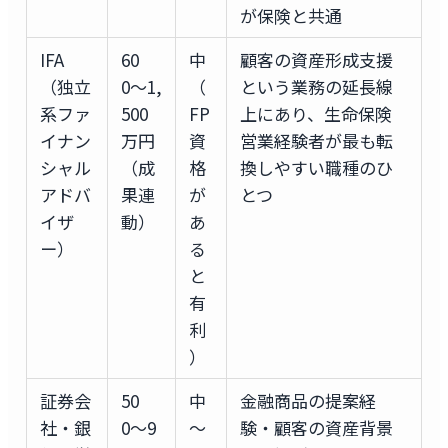
が保険と共通
IFA
60
中
顧客の資産形成支援
（独立
0〜1,
（
という業務の延長線
系ファ
500
FP
上にあり、生命保険
イナン
万円
資
営業経験者が最も転
シャル
（成
格
換しやすい職種のひ
アドバ
果連
が
とつ
イザ
動）
あ
ー）
る
と
有
利
）
証券会
50
中
金融商品の提案経
社・銀
0〜9
〜
験・顧客の資産背景