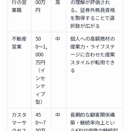
行の営
00万
高
の理解が評価され
業職
円
る。証券外務員資格
を取得することで選
択肢が広がる
不動産
50
中
個人への高額商材の
営業
0〜1,
提案力・ライフステ
000
ージに合わせた提案
万円
スタイルが転用でき
（イ
る
ンセ
ンテ
ィブ
型）
カスタ
45
中
長期的な顧客関係構
マーサ
0〜7
築・継続率向上とい
クセス
50万
うKPIが保険の継続契