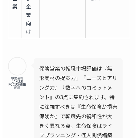
業
企
業
向
け
保険営業の転職市場評価は『無
形商材の提案力』『ニーズヒアリ
株式会社
CAREER
FOCUS/東田
ング力』『数字へのコミットメ
尚起
ント』の3点に集約されます。特
に注視すべきは『生命保険か損害
保険か』で転職先の親和性が大
きく異なる点。生命保険はライ
フプランニング・個人関係構築