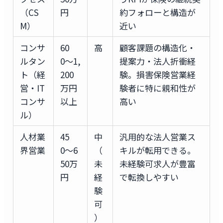
（CS
円
約フォローと構造が
M）
近い
コンサ
60
高
顧客課題の構造化・
ルタン
0〜1,
提案力・法人折衝経
ト（経
200
験。損害保険営業経
営・IT
万円
験者に特に親和性が
コンサ
以上
高い
ル）
人材業
45
中
汎用的な法人営業ス
界営業
0〜6
（
キルが転用できる。
50万
未
未経験可求人が豊富
円
経
で転換しやすい
験
可
）