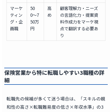
マーケ
50
高
顧客理解力・ニーズ
ティン
0〜7
め
の言語化力・提案資
グ・企
50万
料作成力をマーケ視
画職
円
点で翻訳する必要あ
り
保険営業から特に転職しやすい3職種の詳
細
転職先の候補が多くて迷う場合は、「スキルの親
和性の高さ×転職難易度の低さ×年収水準」の3