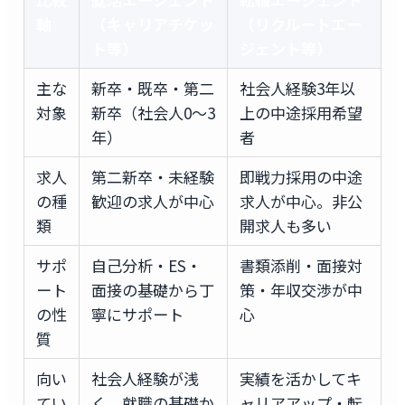
軸
（キャリアチケッ
（リクルートエー
ト等）
ジェント等）
主な
新卒・既卒・第二
社会人経験3年以
対象
新卒（社会人0〜3
上の中途採用希望
年）
者
求人
第二新卒・未経験
即戦力採用の中途
の種
歓迎の求人が中心
求人が中心。非公
類
開求人も多い
サポ
自己分析・ES・
書類添削・面接対
ート
面接の基礎から丁
策・年収交渉が中
の性
寧にサポート
心
質
向い
社会人経験が浅
実績を活かしてキ
てい
く、就職の基礎か
ャリアアップ・転