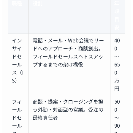
職種
役割
年
収
目
安
イン
電話・メール・Web会議でリー
40
サイ
ドへのアプローチ・商談創出。
0
ドセ
フィールドセールスへトスアッ
〜
ール
プするまでの架け橋役
65
ス（I
0
S）
万
円
フィ
商談・提案・クロージングを担
50
ール
う外勤・対面型の営業。受注の
0
ドセ
最終責任者
〜
ール
90