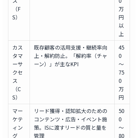
ス
0
（F
万
S）
円
以
上
カス
既存顧客の活用支援・継続率向
45
タマ
上・解約防止。「解約率（チャ
0
ーサ
ーン）」が主なKPI
〜
クセ
75
ス
0
（C
万
S）
円
マー
リード獲得・認知拡大のための
50
ケテ
コンテンツ・広告・イベント施
0
ィン
策。ISに渡すリードの質と量を
〜
グ
管理
80