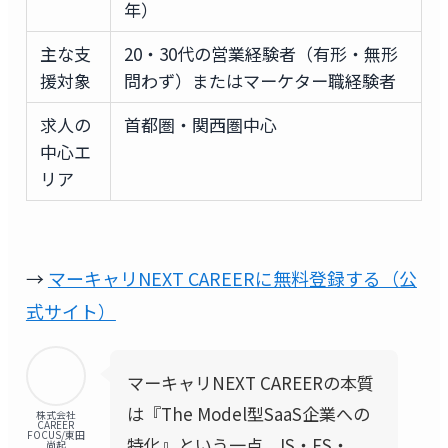
年）
主な支
20・30代の営業経験者（有形・無形
援対象
問わず）またはマーケター職経験者
求人の
首都圏・関西圏中心
中心エ
リア
→
マーキャリNEXT CAREERに無料登録する（公
式サイト）
マーキャリNEXT CAREERの本質
は『The Model型SaaS企業への
株式会社
CAREER
FOCUS/東田
特化』という一点。IS・FS・
尚起