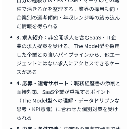
自分の経験がIS・FS・CSM・マーケのどの職
種で活きるかを整理する。業界の採用動向・
企業別の選考傾向・年収レンジ等の踏み込ん
だ情報を得られる
3. 求人紹介
：非公開求人を含むSaaS・IT企
業の求人提案を受ける。The Model型を採用
した企業との強いパイプラインから、他エー
ジェントにはない求人にアクセスできるケー
スがある
4. 応募・選考サポート
：職務経歴書の添削と
面接対策。SaaS企業が重視するポイント
（The Model型への理解・データドリブンな
思考・KPI意識）に合わせた個別対策を受け
られる
5. 内定・条件交渉
：内定後の年収交渉まで代