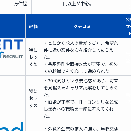
万件超
円以上が中心。
公
評価
クチコミ
サ
・とにかく求人の量がすごく、希望条
特に
件に近い案件を次々紹介してもらえ
無
おす
た。
登
すめ
・書類添削や面接対策が丁寧で、初め
ての転職でも安心して進められた。
・20代向けという安心感があり、将来
を見据えたキャリア提案をしてもらえ
特に
た。
無
おす
・面談が丁寧で、IT・コンサルなど成
登
すめ
長業界への転職を一緒に考えてくれ
た。
・外資系企業の求人に強く、年収交渉