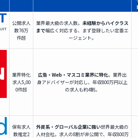
公開求人
業界最大級の求人数。
未経験からハイクラス
数
76万
まで
幅広く対応する、まず登録したい定番エ
件超
ージェント。
業界特化
広告・Web・マスコミ業界に特化
。業界出
求人
5,00
身アドバイザーが対応し、年収800万円以上
0件超
の求人も約4割。
保有求人
外資系・グローバル企業に強い
世界最大級の
数
推定2
人材会社。求人の8割が非公開で、年収800万