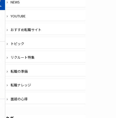
NEWS
ト
YOUTUBE
無
料
登
おすすめ転職サイト
録
トピック
リクルート特集
無
料
転職の準備
登
録
転職ナレッジ
面接の心得
無
料
登