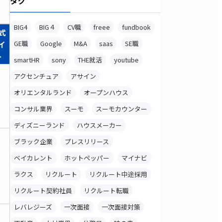
タグ
録
BIG4
BIG４
CV職
freee
fundbook
式
イ
GE職
Google
M&A
saas
SE職
ト
smartHR
sony
THE就活
youtube
アクセンチュア
アサイン
料
オリエンタルランド
オープンハウス
録
コンサル業界
スーモ
スーモカウンター
ディズニーランド
ハウスメーカー
ブラック企業
プレスリリース
ベイカレント
ホットペッパー
マイナビ
料
録
ラクス
リクルート
リクルート中途採用
リクルート契約社員
リクルート転職
レバレジーズ
一次面接
一次面接対策