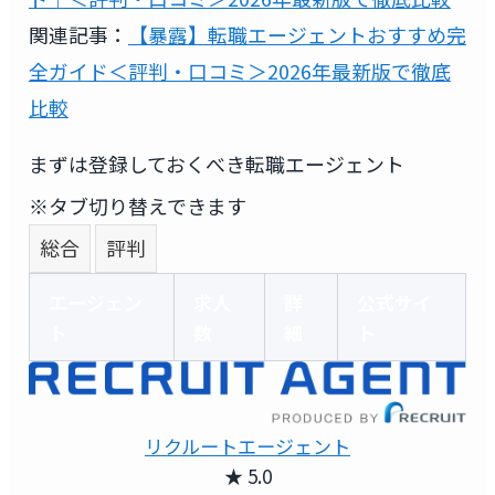
関連記事：
【暴露】転職エージェントおすすめ完
全ガイド＜評判・口コミ＞2026年最新版で徹底
比較
まずは登録しておくべき転職エージェント
※タブ切り替えできます
総合
評判
エージェン
求人
詳
公式サイ
ト
数
細
ト
リクルートエージェント
★ 5.0