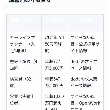
職種・ポジシ
年収目安
データ出典
ョン
カーライフプ
想定年収4
すべらない転
ランナー（入
50万円程
職・公式採用サ
社1年後）
度
イト情報
整備工場長（4
年収727
dodaの求人票
1歳）
万5,000円
ベース情報
検査員（32
年収547
dodaの求人票
歳）
万5,000円
ベース情報
営業（実績上
年収1,000
すべらない転
位者）
万円超え
職・OpenWork
も可能
口コミ