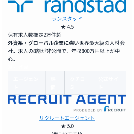
ランスタッド
★ 4.5
保有求人数
推定2万件超
外資系・グローバル企業に強い
世界最大級の人材会
社。求人の8割が非公開で、年収800万円以上が中
心。
無料登録
エージェン
評
クチコ
公式サイ
ト
価
ミ
ト
リクルートエージェント
★ 5.0
特におすすめ