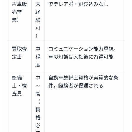
古車販
未
でテレアポ・飛び込みなし
売営
経
業）
験
可
）
買取査
中
コミュニケーション能力重視。
定士
程
車の知識は入社後に習得可能
度
整備
中
自動車整備士資格が実質的な条
士・検
〜
件。経験者が優遇される
査員
高
（
資
格
必