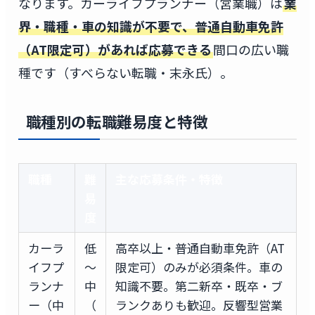
なります。カーライフプランナー（営業職）は
業
界・職種・車の知識が不要で、普通自動車免許
（AT限定可）があれば応募できる
間口の広い職
種です（すべらない転職・末永氏）。
職種別の転職難易度と特徴
職種
難
主な応募条件・特徴
易
度
カーラ
低
高卒以上・普通自動車免許（AT
イフプ
〜
限定可）のみが必須条件。車の
ランナ
中
知識不要。第二新卒・既卒・ブ
ー（中
（
ランクありも歓迎。反響型営業