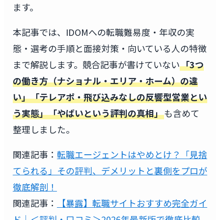
ます。
本記事では、IDOMへの転職難易度・年収の実
態・選考の手順と面接対策・向いている人の特徴
まで解説します。競合記事が書けていない
「3つ
の働き方（ナショナル・エリア・ホーム）の違
い」「テレアポ・飛び込みなしの反響型営業とい
う実態」「やばいという評判の真相」
も含めて
整理しました。
関連記事：
転職エージェントはやめとけ？「見捨
てられる」その評判、デメリットと裏側をプロが
徹底解剖！
関連記事：
【暴露】転職サイトおすすめ完全ガイ
ド｜＜評判・口コミ＞2026年最新版で徹底比較