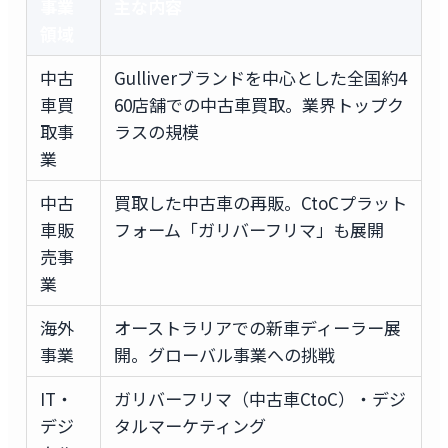
事業
主な内容
領域
中古
Gulliverブランドを中心とした全国約4
車買
60店舗での中古車買取。業界トップク
取事
ラスの規模
業
中古
買取した中古車の再販。CtoCプラット
車販
フォーム「ガリバーフリマ」も展開
売事
業
海外
オーストラリアでの新車ディーラー展
事業
開。グローバル事業への挑戦
IT・
ガリバーフリマ（中古車CtoC）・デジ
デジ
タルマーケティング