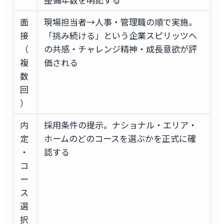
面
現場担当者→人事・管理職の順で実施。
接
「挑み続ける」という企業スピリッツへ
（
の共感・チャレンジ精神・成長意欲が評
複
価される
数
回
）
内
採用条件の提示。ナショナル・エリア・
定
ホームのどのコースを選ぶかを正式に確
・
認する
コ
ー
ス
選
択