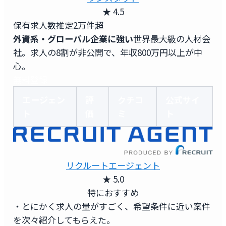
★ 4.5
保有求人数
推定2万件超
外資系・グローバル企業に強い
世界最大級の人材会
社。求人の8割が非公開で、年収800万円以上が中
心。
無料登録
エージェン
評
クチコ
公式サイ
ト
価
ミ
ト
リクルートエージェント
★ 5.0
特におすすめ
・とにかく求人の量がすごく、希望条件に近い案件
を次々紹介してもらえた。