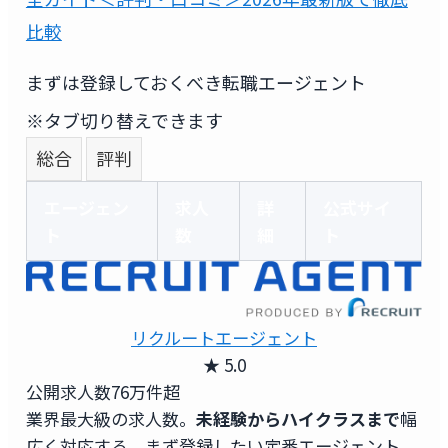
比較
まずは登録しておくべき転職エージェント
※タブ切り替えできます
総合
評判
エージェン
求人
詳
公式サイ
ト
数
細
ト
リクルートエージェント
★ 5.0
公開求人数
76万件超
業界最大級の求人数。
未経験からハイクラスまで
幅
広く対応する、まず登録したい定番エージェント。