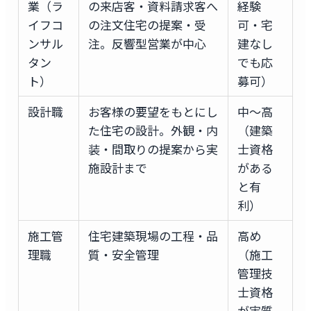
業（ラ
の来店客・資料請求客へ
経験
イフコ
の注文住宅の提案・受
可・宅
ンサル
注。反響型営業が中心
建なし
タン
でも応
ト）
募可）
設計職
お客様の要望をもとにし
中〜高
た住宅の設計。外観・内
（建築
装・間取りの提案から実
士資格
施設計まで
がある
と有
利）
施工管
住宅建築現場の工程・品
高め
理職
質・安全管理
（施工
管理技
士資格
が実質