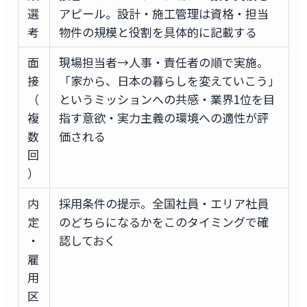
選
アピール。設計・施工管理は資格・担当
考
物件の規模と役割を具体的に記載する
面
現場担当者→人事・責任者の順で実施。
接
「家から、日本の暮らしを変えていこう」
（
というミッションへの共感・業界1位を目
複
指す意欲・実力主義の環境への適性が評
数
価される
回
）
内
採用条件の提示。全国社員・エリア社員
定
のどちらになるかをこのタイミングで確
・
認しておく
雇
用
区