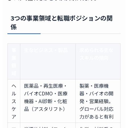
3つの事業領域と転職ポジションの関
係
事
主なビジネス・製品
求められる主な
業
スキルの傾向
領
域
ヘ
医薬品・再生医療・
製薬・医療機
ル
バイオCDMO・医療
器・バイオの開
ス
機器・AI診断・化粧
発・営業経験。
ケ
品（アスタリフト）
グローバル対応
ア
力があると有利