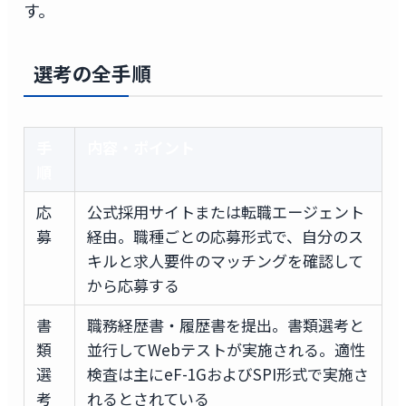
す。
選考の全手順
手
内容・ポイント
順
応
公式採用サイトまたは転職エージェント
募
経由。職種ごとの応募形式で、自分のス
キルと求人要件のマッチングを確認して
から応募する
書
職務経歴書・履歴書を提出。書類選考と
類
並行してWebテストが実施される。適性
選
検査は主にeF-1GおよびSPI形式で実施さ
考
れるとされている