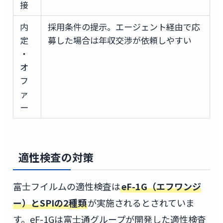
接
内
採用条件の提示。エージェント経由で応
定
募した場合は年収交渉が依頼しやすい
・
オ
フ
ァ
ー
適性検査の対策
富士フイルムの適性検査は
eF-1G（エフワンジ
ー）とSPIの2種類
が実施されるとされていま
す。eF-1Gは富士通グループが開発した適性検査