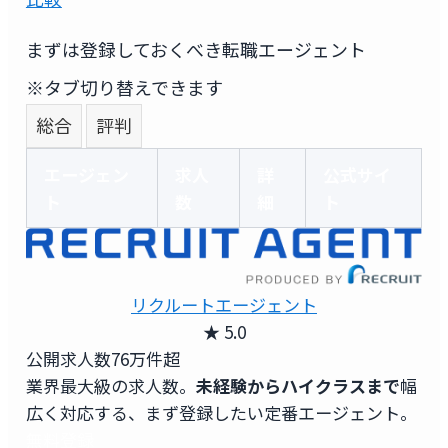
まずは登録しておくべき転職エージェント
※タブ切り替えできます
総合
評判
エージェン
求人
詳
公式サイ
ト
数
細
ト
リクルートエージェント
★ 5.0
公開求人数
76万件超
業界最大級の求人数。
未経験からハイクラスまで
幅
広く対応する、まず登録したい定番エージェント。
無料登録