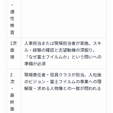
・
適
性
検
査
1次
人事担当または現場担当者が実施。スキ
面
ル・経験の確認と志望動機の深掘り。
接
「なぜ富士フイルムか」という問いへの
準備が必須
2
現場責任者・役員クラスが担当。入社後
次
のビジョン・富士フイルムの事業への理
・
解度・求める人物像との一致が問われる
最
終
面