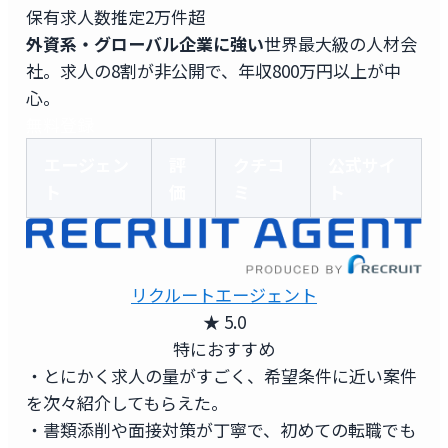
保有求人数
推定2万件超
外資系・グローバル企業に強い
世界最大級の人材会
社。求人の8割が非公開で、年収800万円以上が中
心。
無料登録
エージェン
評
クチコ
公式サイ
ト
価
ミ
ト
リクルートエージェント
★ 5.0
特におすすめ
・とにかく求人の量がすごく、希望条件に近い案件
を次々紹介してもらえた。
・書類添削や面接対策が丁寧で、初めての転職でも