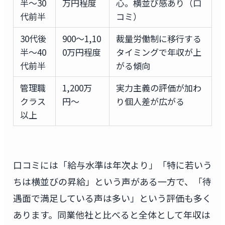
半〜30
万円程度
心。横並び感あり（口
代前半
コミ）
30代後
900〜1,10
裁量労働制に移行する
半〜40
0万円程度
タイミングで年収が上
代前半
がる傾向
管理職
1,200万
実力主義の評価が加わ
クラス
円〜
り個人差が広がる
以上
口コミには「給与水準は年次より」「特に若いう
ちは横並びの昇給」という声がある一方で、「待
遇面で満足している声は多い」という評価も多く
あります。同業他社と比べると全体として年収は