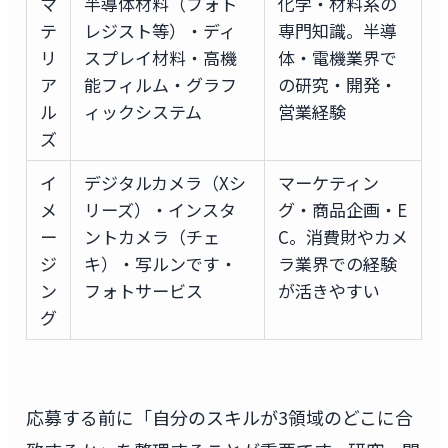
マ
半導体材料（フォト
化学・材料系の
テ
レジスト等）・ディ
専門知識。半導
リ
スプレイ材料・高機
体・電機業界で
ア
能フィルム・グラフ
の研究・開発・
ル
ィックシステム
営業経験
ズ
イ
デジタルカメラ（Xシ
マーケティン
メ
リーズ）・インスタ
グ・商品企画・E
ー
ントカメラ（チェ
C。消費財やカメ
ジ
キ）・写ルンです・
ラ業界での経験
ン
フォトサービス
が活きやすい
グ
応募する前に「自分のスキルが3領域のどこに合