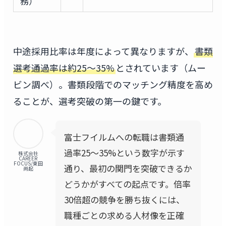
務）
中途採用比率は年度によって異なりますが、
書類
選考通過率は約25〜35%
とされています（ムー
ビン調べ）。書類段階でのマッチング精度を高め
ることが、選考突破の第一の鍵です。
富士フイルムへの転職は書類通
過率25〜35%という数字が示す
株式会社
CAREER
FOCUS/東田
通り、最初の関門を突破できるか
尚起
どうかがすべての起点です。倍率
30倍超の競争を勝ち抜くには、
職種ごとの求める人材像を正確