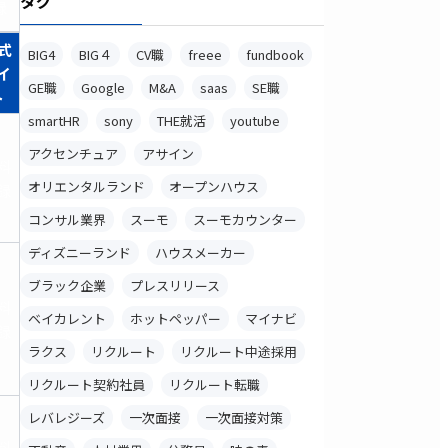
タグ
録
式
BIG4
BIG４
CV職
freee
fundbook
イ
GE職
Google
M&A
saas
SE職
ト
smartHR
sony
THE就活
youtube
アクセンチュア
アサイン
料
オリエンタルランド
オープンハウス
録
コンサル業界
スーモ
スーモカウンター
ディズニーランド
ハウスメーカー
ブラック企業
プレスリリース
料
ベイカレント
ホットペッパー
マイナビ
録
ラクス
リクルート
リクルート中途採用
リクルート契約社員
リクルート転職
レバレジーズ
一次面接
一次面接対策
料