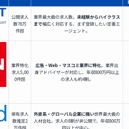
公開求人
業界最大級の求人数。
未経験からハイクラス
数
76万
まで
幅広く対応する、まず登録したい定番エ
件超
ージェント。
業界特化
広告・Web・マスコミ業界に特化
。業界出
求人
5,00
身アドバイザーが対応し、年収800万円以上
0件超
の求人も約4割。
保有求人
外資系・グローバル企業に強い
世界最大級の
数
推定2
人材会社。求人の8割が非公開で、年収800万
万件超
円以上が中心。