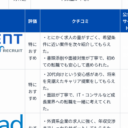
公
評価
クチコミ
サ
・とにかく求人の量がすごく、希望条
特に
件に近い案件を次々紹介してもらえ
無
おす
た。
登
すめ
・書類添削や面接対策が丁寧で、初め
ての転職でも安心して進められた。
・20代向けという安心感があり、将来
を見据えたキャリア提案をしてもらえ
特に
た。
無
おす
・面談が丁寧で、IT・コンサルなど成
登
すめ
長業界への転職を一緒に考えてくれ
た。
・外資系企業の求人に強く、年収交渉
おす
までしっかりサポートしてもらえた。
無