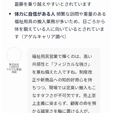
葛藤を乗り越えやすいとされています
体力に自信がある人
頻繁な訪問や重量のある
福祉用具の搬入業務が多いため、日ごろから
体を鍛えている人に向いているとされていま
す（アゲルキャリア調べ）
福祉用具営業で輝くのは、高い
共感性と「フィジカルな強さ」
株式会社
CAREER
FOCUS/東田
を兼ね備えた人ですね。制度改
尚起
正や新商品への知的好奇心を持
ちつつ、現場では泥臭い搬入もこ
なすタフさが不可欠です。売上至
上主義に染まらず、顧客の命を預
かる誠実さを軸に置ける人が、