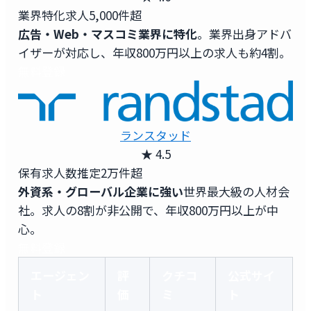
業界特化求人
5,000件超
広告・Web・マスコミ業界に特化
。業界出身アドバ
イザーが対応し、年収800万円以上の求人も約4割。
無料登録
ランスタッド
★ 4.5
保有求人数
推定2万件超
外資系・グローバル企業に強い
世界最大級の人材会
社。求人の8割が非公開で、年収800万円以上が中
心。
無料登録
エージェン
評
クチコ
公式サイ
ト
価
ミ
ト