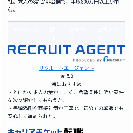
社。求人の8割が非公開で、年収800万円以上が中
心。
無料登録
エージェン
評
クチコ
公式サイ
ト
価
ミ
ト
リクルートエージェント
★ 5.0
特におすすめ
・とにかく求人の量がすごく、希望条件に近い案件
を次々紹介してもらえた。
・書類添削や面接対策が丁寧で、初めての転職でも
安心して進められた。
無料登録