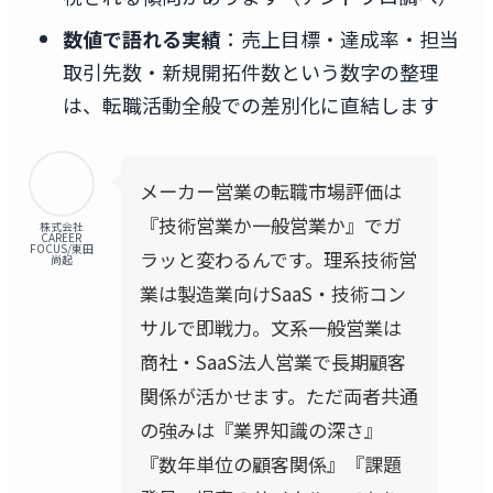
数値で語れる実績
：売上目標・達成率・担当
取引先数・新規開拓件数という数字の整理
は、転職活動全般での差別化に直結します
メーカー営業の転職市場評価は
『技術営業か一般営業か』でガ
株式会社
CAREER
FOCUS/東田
ラッと変わるんです。理系技術営
尚起
業は製造業向けSaaS・技術コン
サルで即戦力。文系一般営業は
商社・SaaS法人営業で長期顧客
関係が活かせます。ただ両者共通
の強みは『業界知識の深さ』
『数年単位の顧客関係』『課題