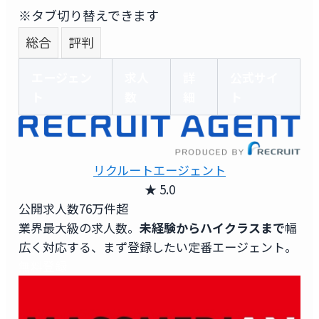
※タブ切り替えできます
総合
評判
エージェン
求人
詳
公式サイ
ト
数
細
ト
リクルートエージェント
★ 5.0
公開求人数
76万件超
業界最大級の求人数。
未経験からハイクラスまで
幅
広く対応する、まず登録したい定番エージェント。
無料登録