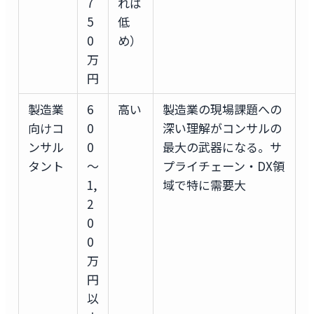
7
れば
5
低
0
め）
万
円
製造業
6
高い
製造業の現場課題への
向けコ
0
深い理解がコンサルの
ンサル
0
最大の武器になる。サ
タント
〜
プライチェーン・DX領
1,
域で特に需要大
2
0
0
万
円
以