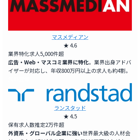
マスメディアン
★ 4.6
業界特化求人
5,000件超
広告・Web・マスコミ業界に特化
。業界出身アドバ
イザーが対応し、年収800万円以上の求人も約4割。
無料登録
ランスタッド
★ 4.5
保有求人数
推定2万件超
外資系・グローバル企業に強い
世界最大級の人材会