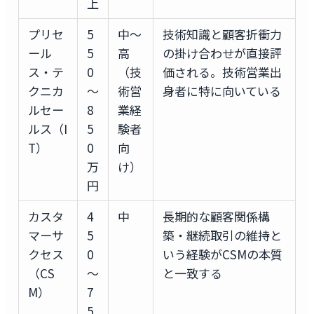
上
プリセ
5
中〜
技術知識と顧客折衝力
ール
5
高
の掛け合わせが直接評
ス・テ
0
（技
価される。技術営業出
クニカ
〜
術営
身者に特に向いている
ルセー
8
業経
ルス（I
5
験者
T）
0
向
万
け）
円
カスタ
4
中
長期的な顧客関係構
マーサ
5
築・継続取引の維持と
クセス
0
いう経験がCSMの本質
（CS
〜
と一致する
M）
7
5