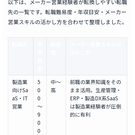
以下は、メーカー営業経験者が転換しやすい転職
先の一覧です。転職難易度・年収目安・メーカー
営業スキルの活かし方を合わせて整理しました。
転職先
年
難易
メーカー営業スキルの
収
度
活かし方
目
安
製造業
5
中〜
前職の業界知識をその
向けSa
0
高
まま活用。生産管理・
aS・IT
0
ERP・製造DX系SaaS
営業
〜
は製造業経験者が圧倒
9
的に有利
0
0