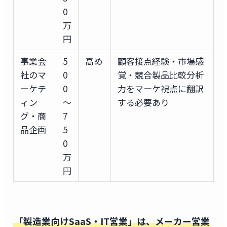
0
万
円
事業会
5
高め
顧客接点経験・市場感
社のマ
0
覚・競合製品比較分析
ーケテ
0
力をマーケ視点に翻訳
ィン
〜
する必要あり
グ・商
7
品企画
5
0
万
円
「製造業向けSaaS・IT営業」は、メーカー営業