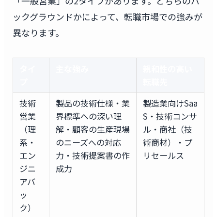
「一般営業」の2タイプがあります。どちらのバ
ックグラウンドかによって、転職市場での強みが
異なります。
タイ
主な強み
親和性の高い
プ
転職先
技術
製品の技術仕様・業
製造業向けSaa
営業
界標準への深い理
S・技術コンサ
（理
解・顧客の生産現場
ル・商社（技
系・
のニーズへの対応
術商材）・プ
エン
力・技術提案書の作
リセールス
ジニ
成力
アバ
ッ
ク）