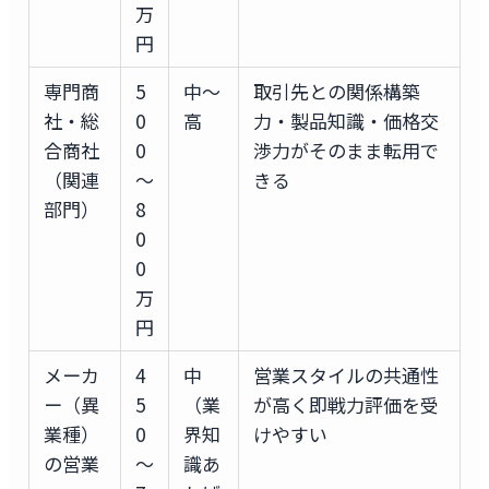
万
円
専門商
5
中〜
取引先との関係構築
社・総
0
高
力・製品知識・価格交
合商社
0
渉力がそのまま転用で
（関連
〜
きる
部門）
8
0
0
万
円
メーカ
4
中
営業スタイルの共通性
ー（異
5
（業
が高く即戦力評価を受
業種）
0
界知
けやすい
の営業
〜
識あ