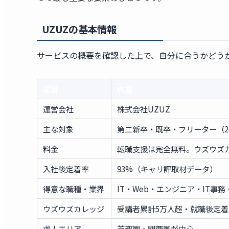
UZUZの基本情報
サービスの概要を確認した上で、自分に合うかどう
項目
内容
運営会社
株式会社UZUZ
主な対象
第二新卒・既卒・フリーター（2
料金
転職支援は完全無料。ウズウズ
入社後定着率
93%（キャリ評取材データ）
得意な職種・業界
IT・Web・エンジニア・IT事
ウズウズカレッジ
受講者累計5万人超・就職後定着
求人エリア
首都圏・関西圏が中心