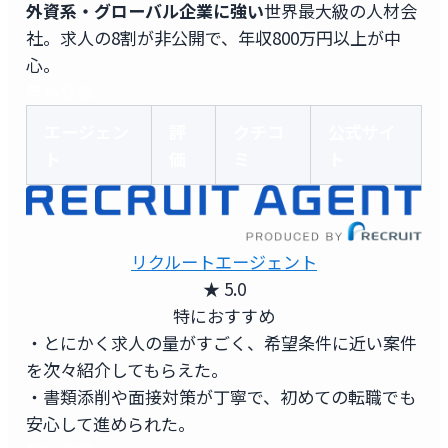
外資系・グローバル企業に強い
世界最大級の人材会
社。求人の8割が非公開で、年収800万円以上が中
心。
無料登録
エージェン
評
クチコ
公式サイ
ト
価
ミ
ト
リクルートエージェント
★ 5.0
特におすすめ
・とにかく求人の量がすごく、希望条件に近い案件
を次々紹介してもらえた。
・書類添削や面接対策が丁寧で、初めての転職でも
安心して進められた。