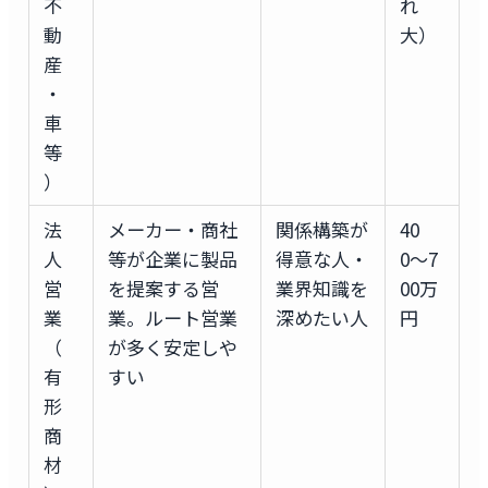
不
れ
動
大）
産
・
車
等
）
法
メーカー・商社
関係構築が
40
人
等が企業に製品
得意な人・
0〜7
営
を提案する営
業界知識を
00万
業
業。ルート営業
深めたい人
円
（
が多く安定しや
有
すい
形
商
材