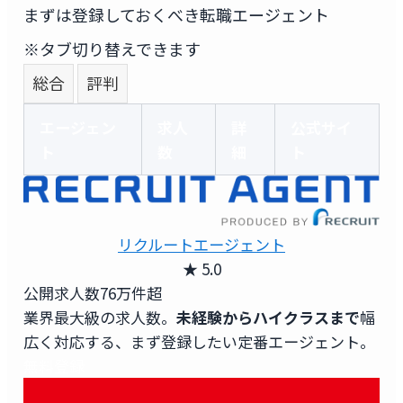
まずは登録しておくべき転職エージェント
※タブ切り替えできます
総合
評判
エージェン
求人
詳
公式サイ
ト
数
細
ト
リクルートエージェント
★ 5.0
公開求人数
76万件超
業界最大級の求人数。
未経験からハイクラスまで
幅
広く対応する、まず登録したい定番エージェント。
無料登録