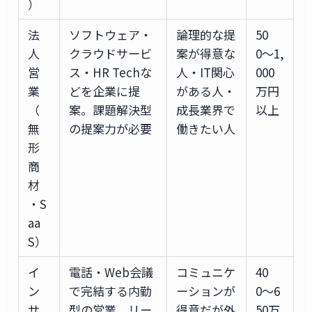
）
法
ソフトウェア・
論理的な提
50
人
クラウドサービ
案が得意な
0〜1,
営
ス・HR Techな
人・IT関心
000
業
どを企業に提
がある人・
万円
（
案。課題解決型
成長業界で
以上
無
の提案力が必要
働きたい人
形
商
材
・S
aa
S）
イ
電話・Web会議
コミュニケ
40
ン
で完結する内勤
ーションが
0〜6
サ
型の営業。リー
得意だが外
50万