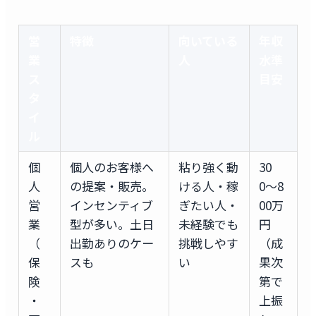
営
特徴
向いている
年収
業
人
水準
ス
目安
タ
イ
ル
個
個人のお客様へ
粘り強く動
30
人
の提案・販売。
ける人・稼
0〜8
営
インセンティブ
ぎたい人・
00万
業
型が多い。土日
未経験でも
円
（
出勤ありのケー
挑戦しやす
（成
保
スも
い
果次
険
第で
・
上振