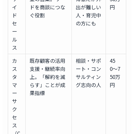
イ
ドを商談につな
出が難しい
円
ド
ぐ役割
人・育児中
セ
の方にも
ー
ル
ス
カ
既存顧客の活用
相談・サポ
45
ス
支援・継続率向
ート・コン
0〜7
タ
上。「解約を減
サルティン
50万
マ
らす」ことが成
グ志向の人
円
ー
果指標
サ
ク
セ
ス
（C