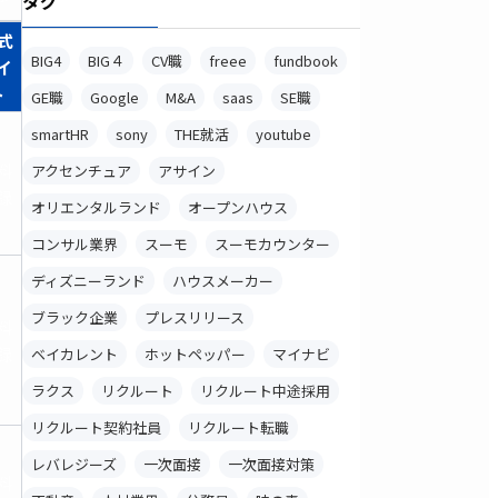
タグ
式
BIG4
BIG４
CV職
freee
fundbook
イ
ト
GE職
Google
M&A
saas
SE職
smartHR
sony
THE就活
youtube
料
アクセンチュア
アサイン
録
オリエンタルランド
オープンハウス
コンサル業界
スーモ
スーモカウンター
ディズニーランド
ハウスメーカー
ブラック企業
プレスリリース
料
録
ベイカレント
ホットペッパー
マイナビ
ラクス
リクルート
リクルート中途採用
リクルート契約社員
リクルート転職
レバレジーズ
一次面接
一次面接対策
料