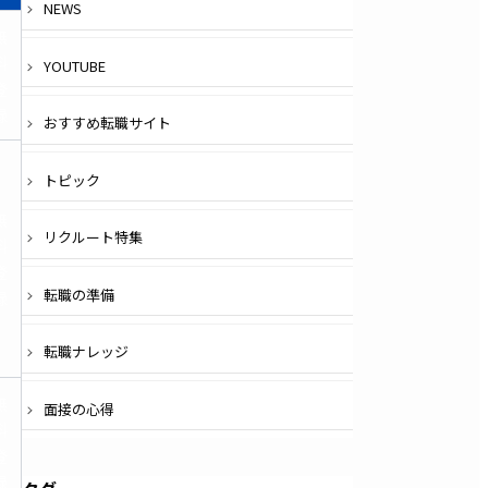
NEWS
無
料
YOUTUBE
登
録
おすすめ転職サイト
トピック
無
リクルート特集
料
登
転職の準備
録
転職ナレッジ
無
面接の心得
料
登
録