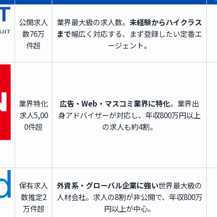
公開求人
業界最大級の求人数。
未経験からハイクラス
数
76万
まで
幅広く対応する、まず登録したい定番エ
件超
ージェント。
業界特化
広告・Web・マスコミ業界に特化
。業界出
求人
5,00
身アドバイザーが対応し、年収800万円以上
0件超
の求人も約4割。
保有求人
外資系・グローバル企業に強い
世界最大級の
数
推定2
人材会社。求人の8割が非公開で、年収800万
万件超
円以上が中心。