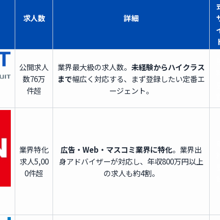
求人数
詳細
公開求人
業界最大級の求人数。
未経験からハイクラス
数
76万
まで
幅広く対応する、まず登録したい定番エ
件超
ージェント。
業界特化
広告・Web・マスコミ業界に特化
。業界出
求人
5,00
身アドバイザーが対応し、年収800万円以上
0件超
の求人も約4割。