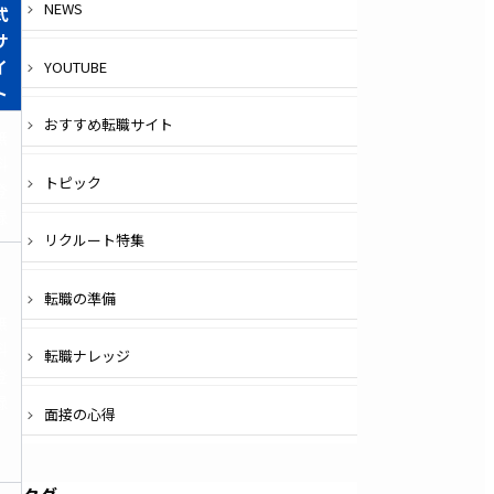
NEWS
式
サ
イ
YOUTUBE
ト
おすすめ転職サイト
無
料
トピック
登
録
リクルート特集
転職の準備
無
料
転職ナレッジ
登
録
面接の心得