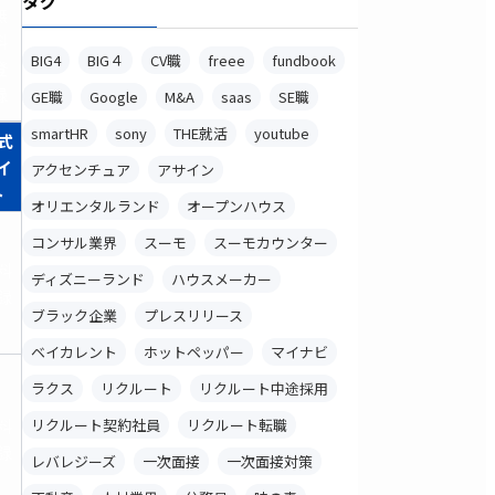
タグ
無
料
BIG4
BIG４
CV職
freee
fundbook
登
録
GE職
Google
M&A
saas
SE職
smartHR
sony
THE就活
youtube
式
イ
アクセンチュア
アサイン
ト
オリエンタルランド
オープンハウス
コンサル業界
スーモ
スーモカウンター
料
ディズニーランド
ハウスメーカー
録
ブラック企業
プレスリリース
ベイカレント
ホットペッパー
マイナビ
ラクス
リクルート
リクルート中途採用
料
リクルート契約社員
リクルート転職
録
レバレジーズ
一次面接
一次面接対策