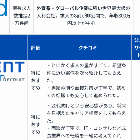
保有求人
外資系・グローバル企業に強い
世界最大級の
数
推定2
人材会社。求人の8割が非公開で、年収800万
万件超
円以上が中心。
公
評価
クチコミ
サ
・とにかく求人の量がすごく、希望条
特に
件に近い案件を次々紹介してもらえ
無
おす
た。
登
すめ
・書類添削や面接対策が丁寧で、初め
ての転職でも安心して進められた。
・20代向けという安心感があり、将来
を見据えたキャリア提案をしてもらえ
特に
た。
無
おす
・面談が丁寧で、IT・コンサルなど成
登
すめ
長業界への転職を一緒に考えてくれ