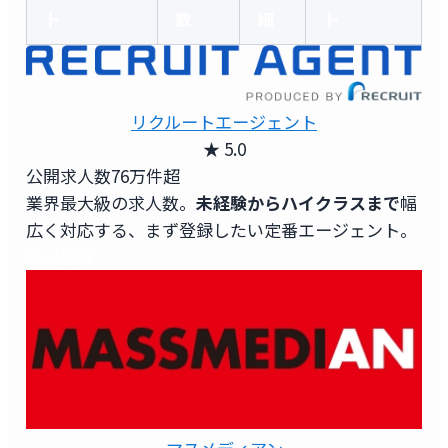
ト
数
細
ト
リクルートエージェント
★ 5.0
公開求人数
76万件超
業界最大級の求人数。
未経験からハイクラスまで
幅
広く対応する、まず登録したい定番エージェント。
無料登録