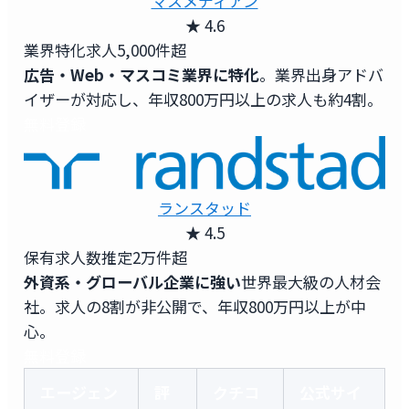
マスメディアン
★ 4.6
業界特化求人
5,000件超
広告・Web・マスコミ業界に特化
。業界出身アドバ
イザーが対応し、年収800万円以上の求人も約4割。
無料登録
ランスタッド
★ 4.5
保有求人数
推定2万件超
外資系・グローバル企業に強い
世界最大級の人材会
社。求人の8割が非公開で、年収800万円以上が中
心。
無料登録
エージェン
評
クチコ
公式サイ