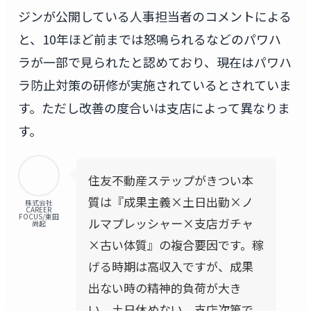
ジンが公開している人事担当者のコメントによる
と、10年ほど前までは怒鳴られるなどのパワハ
ラが一部で見られたと認めており、現在はパワハ
ラ防止対策の研修が実施されているとされていま
す。ただし改善の度合いは支店によって異なりま
す。
住友不動産ステップがきつい本
質は『成果主義×土日出勤×ノ
株式会社
CAREER
FOCUS/東田
ルマプレッシャー×支店ガチャ
尚起
×古い体質』の複合要因です。稼
げる時期は高収入ですが、成果
出ない時の精神的負荷が大き
い。土日休めない。支店次第で