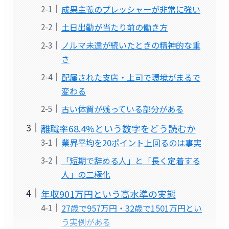
成果主義のプレッシャーが非常に強い
土日出勤が当たり前の働き方
ノルマ未達が続いたときの精神的な重
さ
配属された支店・上司で環境がまるで
変わる
古い体質が残っている部分がある
離職率68.4%という数字をどう読むか
業界平均を20ポイント上回るのは事実
「短期で辞める人」と「長く定着する
人」の二極化
年収901万円という高水準の実態
27歳で957万円・32歳で1501万円とい
う実例がある