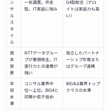
ン
一気通貫。伴走
G4型総合（デロ
サ
型。IT実装に強み
イトは実装力も高
ル
い）
ス
タ
イ
ル
資
NTTデータグルー
独立したパートナ
本
プが筆頭株主。IT
ーシップ形態また
背
実行力との連携が
はグループ連携
景
強い
年
コンサル業界中
BIG4は業界トップ
収
位〜上位。BIG4と
クラスの水準
水
同等か若干低め
準