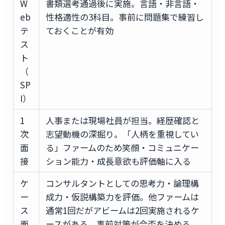
W
書類選考通過後に実施。言語・非言語・
eb
性格適性の3科目。事前に問題集で練習し
テ
ておくことが有効
ス
ト
（
SP
I）
1
人事または現場社員が担当。経歴確認と
次
志望動機の深掘り。「人柄を重視してい
面
る」ファームのため笑顔・コミュニケー
接
ション能力・成長意欲も評価軸に入る
ケ
コンサルタントとしての思考力・論理構
ー
成力・仮説構築力を評価。他ファームは
ス
通常1回だがアビームは2回実施されるケ
面
ースがある。事前対策が合否を決める