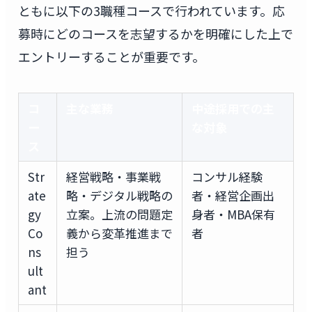
ともに以下の3職種コースで行われています。応
募時にどのコースを志望するかを明確にした上で
エントリーすることが重要です。
コ
主な業務
中途採用での主
ー
な対象
ス
Str
経営戦略・事業戦
コンサル経験
ate
略・デジタル戦略の
者・経営企画出
gy
立案。上流の問題定
身者・MBA保有
Co
義から変革推進まで
者
ns
担う
ult
ant