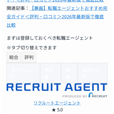
関連記事：
【暴露】転職エージェントおすすめ完
全ガイド＜評判・口コミ＞2026年最新版で徹底
比較
まずは登録しておくべき転職エージェント
※タブ切り替えできます
総合
評判
エージェン
求人
詳
公式サイ
ト
数
細
ト
リクルートエージェント
★ 5.0