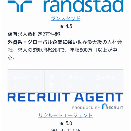
ランスタッド
★ 4.5
保有求人数
推定2万件超
外資系・グローバル企業に強い
世界最大級の人材会
社。求人の8割が非公開で、年収800万円以上が中
心。
無料登録
エージェン
評
クチコ
公式サイ
ト
価
ミ
ト
リクルートエージェント
★ 5.0
特におすすめ