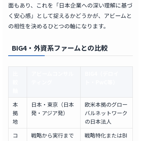
面もあり、これを「日本企業への深い理解に基づ
く安心感」として捉えるかどうかが、アビームと
の相性を決めるひとつの軸になります。
BIG4・外資系ファームとの比較
比
アビームコンサル
BIG4（デロイ
較
ティング
ト・PwC等）
軸
本
日本・東京（日本
欧米本拠のグロー
拠
発・アジア発）
バルネットワーク
地
の日本法人
コ
戦略から実行まで
戦略特化またはBI