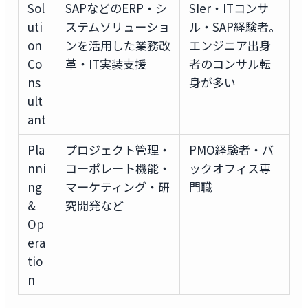
Sol
SAPなどのERP・シ
SIer・ITコンサ
uti
ステムソリューショ
ル・SAP経験者。
on
ンを活用した業務改
エンジニア出身
Co
革・IT実装支援
者のコンサル転
ns
身が多い
ult
ant
Pla
プロジェクト管理・
PMO経験者・バ
nni
コーポレート機能・
ックオフィス専
ng
マーケティング・研
門職
&
究開発など
Op
era
tio
n