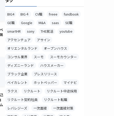
タグ
BIG4
BIG４
CV職
freee
fundbook
GE職
Google
M&A
saas
SE職
ペ
smartHR
sony
THE就活
youtube
第
アクセンチュア
アサイン
オリエンタルランド
オープンハウス
コンサル業界
スーモ
スーモカウンター
ディズニーランド
ハウスメーカー
ブラック企業
プレスリリース
ベイカレント
ホットペッパー
マイナビ
ラクス
リクルート
リクルート中途採用
己
リクルート契約社員
リクルート転職
価
ム
レバレジーズ
一次面接
一次面接対策