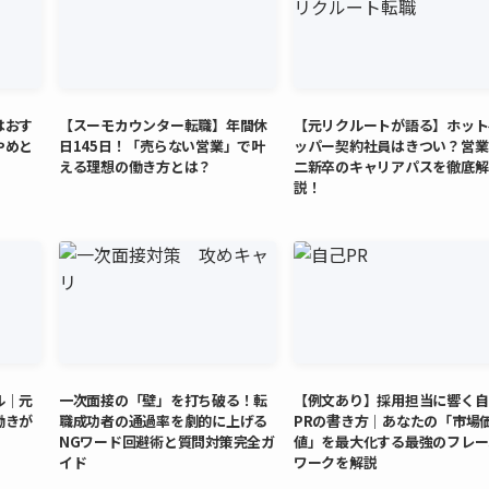
はおす
【スーモカウンター転職】年間休
【元リクルートが語る】ホット
やめと
日145日！「売らない営業」で叶
ッパー契約社員はきつい？営業
える理想の働き方とは？
二新卒のキャリアパスを徹底解
説！
ル｜元
一次面接の「壁」を打ち破る！転
【例文あり】採用担当に響く自
働きが
職成功者の通過率を劇的に上げる
PRの書き方｜あなたの「市場
NGワード回避術と質問対策完全ガ
値」を最大化する最強のフレー
イド
ワークを解説