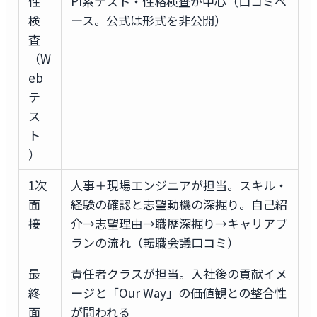
性
PI系テスト・性格検査が中心（口コミベ
検
ース。公式は形式を非公開）
査
（W
eb
テ
ス
ト
）
1次
人事＋現場エンジニアが担当。スキル・
面
経験の確認と志望動機の深掘り。自己紹
接
介→志望理由→職歴深掘り→キャリアプ
ランの流れ（転職会議口コミ）
最
責任者クラスが担当。入社後の貢献イメ
終
ージと「Our Way」の価値観との整合性
面
が問われる