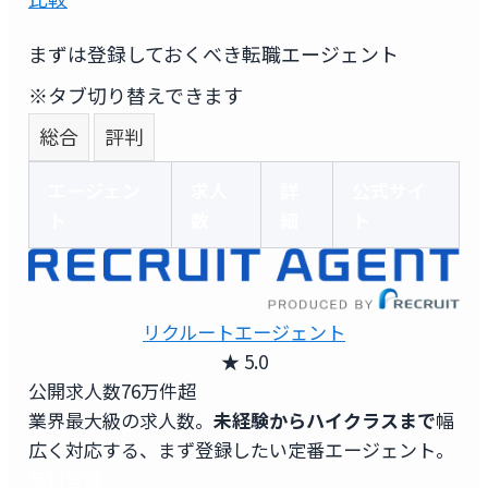
まずは登録しておくべき転職エージェント
※タブ切り替えできます
総合
評判
エージェン
求人
詳
公式サイ
ト
数
細
ト
リクルートエージェント
★ 5.0
公開求人数
76万件超
業界最大級の求人数。
未経験からハイクラスまで
幅
広く対応する、まず登録したい定番エージェント。
無料登録