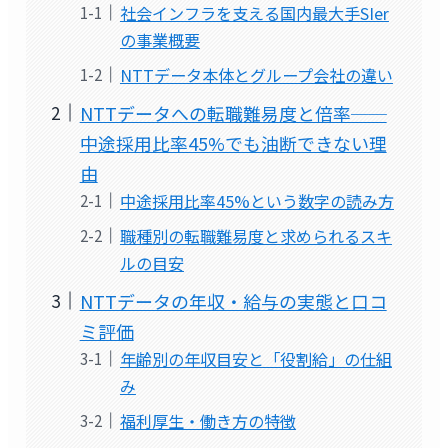
社会インフラを支える国内最大手SIer
の事業概要
NTTデータ本体とグループ会社の違い
NTTデータへの転職難易度と倍率──
中途採用比率45%でも油断できない理
由
中途採用比率45%という数字の読み方
職種別の転職難易度と求められるスキ
ルの目安
NTTデータの年収・給与の実態と口コ
ミ評価
年齢別の年収目安と「役割給」の仕組
み
福利厚生・働き方の特徴