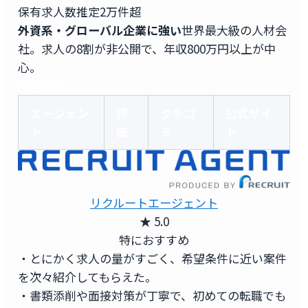
保有求人数
推定2万件超
外資系・グローバル企業に強い
世界最大級の人材会
社。求人の8割が非公開で、年収800万円以上が中
心。
無料登録
エージェン
評
クチコ
公式サイ
ト
価
ミ
ト
リクルートエージェント
★ 5.0
特におすすめ
・とにかく求人の量がすごく、希望条件に近い案件
を次々紹介してもらえた。
・書類添削や面接対策が丁寧で、初めての転職でも