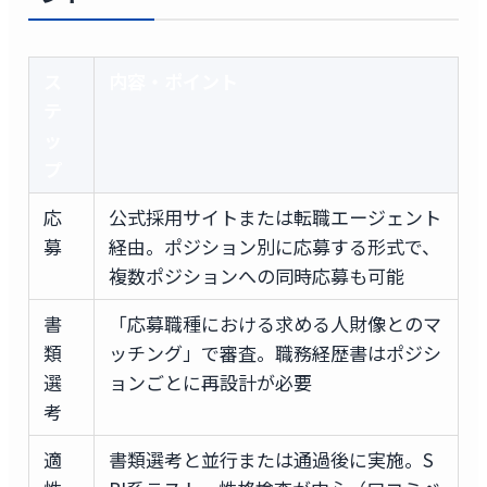
ス
内容・ポイント
テ
ッ
プ
応
公式採用サイトまたは転職エージェント
募
経由。ポジション別に応募する形式で、
複数ポジションへの同時応募も可能
書
「応募職種における求める人財像とのマ
類
ッチング」で審査。職務経歴書はポジシ
選
ョンごとに再設計が必要
考
適
書類選考と並行または通過後に実施。S