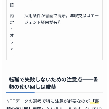
接
内
採用条件が書面で提示。年収交渉はエー
定
ジェント経由が有利
・
オ
フ
ァ
ー
転職で失敗しないための注意点──書
類の使い回しは厳禁
NTTデータの選考で特に注意が必要なのが
「書
類の使い回し厳禁」
というルールです。公式FAQ