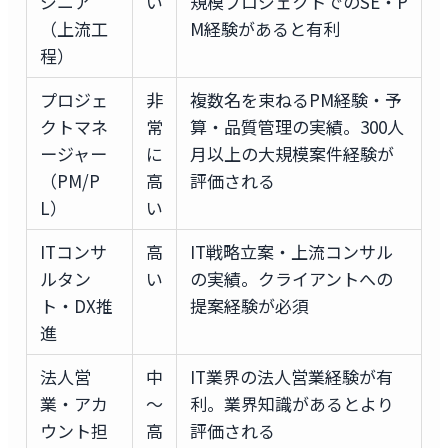
ジニア
い
規模プロジェクトでのSE・P
（上流工
M経験があると有利
程）
プロジェ
非
複数名を束ねるPM経験・予
クトマネ
常
算・品質管理の実績。300人
ージャー
に
月以上の大規模案件経験が
（PM/P
高
評価される
L）
い
ITコンサ
高
IT戦略立案・上流コンサル
ルタン
い
の実績。クライアントへの
ト・DX推
提案経験が必須
進
法人営
中
IT業界の法人営業経験が有
業・アカ
〜
利。業界知識があるとより
ウント担
高
評価される