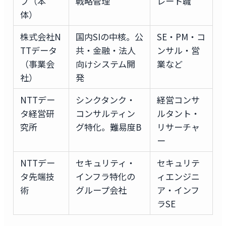
プ（本
戦略管理
レート職
体）
株式会社N
国内SIの中核。公
SE・PM・コ
TTデータ
共・金融・法人
ンサル・営
（事業会
向けシステム開
業など
社）
発
NTTデー
シンクタンク・
経営コンサ
タ経営研
コンサルティン
ルタント・
究所
グ特化。難易度B
リサーチャ
ー
NTTデー
セキュリティ・
セキュリテ
タ先端技
インフラ特化の
ィエンジニ
術
グループ会社
ア・インフ
ラSE