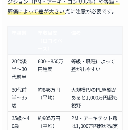
ジション（PM・アーキ・コンサル等）や等級・
評価によって差が大きい
点に注意が必要です。
年齢帯
年収目安
備考
（口コミベ
ース）
20代後
600〜850万
等級・職種によって
半〜30
円程度
差が出やすい
代前半
30代前
約846万円
大規模PJのPL経験が
半〜35
（平均）
あると1,000万円超も
歳
視野
35歳〜4
約905万円
PM・アーキテクト職
0歳
（平均）
は1,000万円超が現実