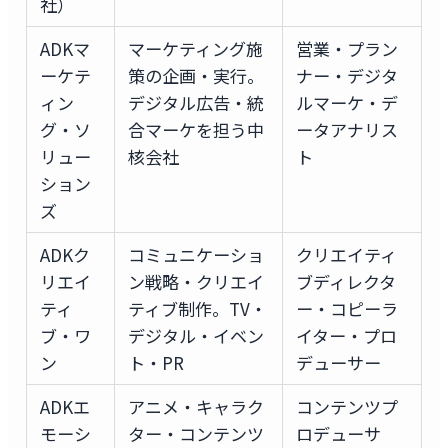
社）
ADKマ
マーケティング施
営業・プラン
ーケテ
策の企画・実行。
ナー・デジタ
ィン
デジタル広告・統
ルマーケ・デ
グ・ソ
合マーケを担う中
ータアナリス
リュー
核会社
ト
ション
ズ
ADKク
コミュニケーショ
クリエイティ
リエイ
ン戦略・クリエイ
ブディレクタ
ティ
ティブ制作。TV・
ー・コピーラ
ブ・ワ
デジタル・イベン
イター・プロ
ン
ト・PR
デューサー
ADKエ
アニメ・キャラク
コンテンツプ
モーシ
ター・コンテンツ
ロデューサ