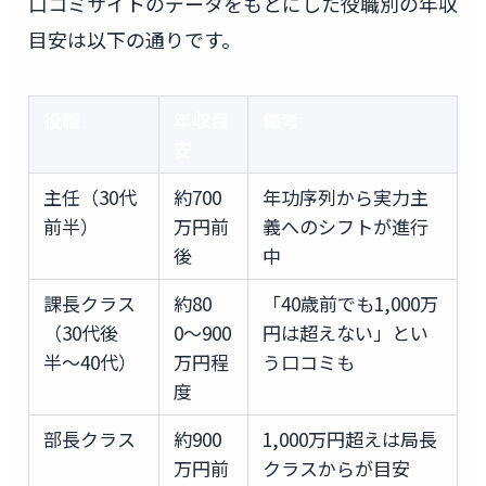
口コミサイトのデータをもとにした役職別の年収
目安は以下の通りです。
役職
年収目
備考
安
主任（30代
約700
年功序列から実力主
前半）
万円前
義へのシフトが進行
後
中
課長クラス
約80
「40歳前でも1,000万
（30代後
0〜900
円は超えない」とい
半〜40代）
万円程
う口コミも
度
部長クラス
約900
1,000万円超えは局長
万円前
クラスからが目安