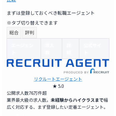
まずは登録しておくべき転職エージェント
※タブ切り替えできます
総合
評判
エージェン
求人
詳
公式サイ
ト
数
細
ト
リクルートエージェント
★ 5.0
公開求人数
76万件超
業界最大級の求人数。
未経験からハイクラスまで
幅
広く対応する、まず登録したい定番エージェント。
無料登録