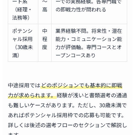
ート系
〜
ーでの実務経験。各専門職で
（経理・
高
の即戦力性が問われる
法務等）
ポテンシ
中
業界経験不問。将来性・潜在
ャル採用
程
能力・コミュニケーション能
（30歳未
度
力が評価軸。専門コースとオ
満）
ープンコースあり
中途採用では
どのポジションでも基本的に即戦
力が求められます。
経験が浅いと書類選考の通過
も難しいケースがあります。ただし、30歳未満で
あればポテンシャル採用枠での応募も可能です。
詳しくは後述の選考フローのセクションで解説し
ます。