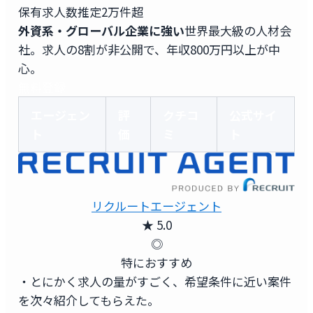
保有求人数
推定2万件超
外資系・グローバル企業に強い
世界最大級の人材会
社。求人の8割が非公開で、年収800万円以上が中
心。
無料登録
エージェン
評
クチコ
公式サイ
ト
価
ミ
ト
リクルートエージェント
★ 5.0
◎
特におすすめ
・とにかく求人の量がすごく、希望条件に近い案件
を次々紹介してもらえた。