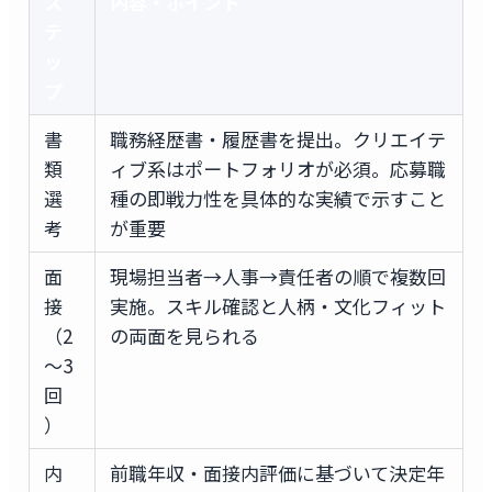
ス
内容・ポイント
テ
ッ
プ
書
職務経歴書・履歴書を提出。クリエイテ
類
ィブ系はポートフォリオが必須。応募職
選
種の即戦力性を具体的な実績で示すこと
考
が重要
面
現場担当者→人事→責任者の順で複数回
接
実施。スキル確認と人柄・文化フィット
（2
の両面を見られる
〜3
回
）
内
前職年収・面接内評価に基づいて決定年