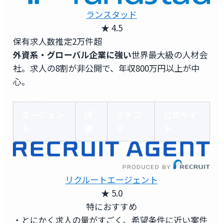
ランスタッド
★ 4.5
保有求人数
推定2万件超
外資系・グローバル企業に強い
世界最大級の人材会
社。求人の8割が非公開で、年収800万円以上が中
心。
無料登録
エージェン
評
クチコ
公式サイ
ト
価
ミ
ト
リクルートエージェント
★ 5.0
特におすすめ
・とにかく求人の量がすごく、希望条件に近い案件