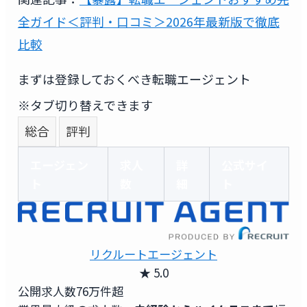
全ガイド＜評判・口コミ＞2026年最新版で徹底
比較
まずは登録しておくべき転職エージェント
※タブ切り替えできます
総合
評判
エージェン
求人
詳
公式サイ
ト
数
細
ト
リクルートエージェント
★ 5.0
公開求人数
76万件超